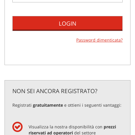
tracciamento
che
adottiamo
NEWS
per
offrire
le
AREA COMMERCIANTI
funzionalità
Password dimenticata?
e
svolgere
le
attività
di
seguito
descritte.
Per
NON SEI ANCORA REGISTRATO?
ottenere
maggiori
informazioni
Registrati
gratuitamente
e ottieni i seguenti vantaggi:
sull'utilità
e
sul
Visualizza la nostra disponibilità con
prezzi
funzionamento
riservati ad operatori
del settore
di