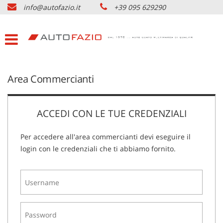
info@autofazio.it
+39 095 629290
HOME
Le
tue
preferenze
LISTA VEICOLI USATO
di
consenso
ACQUISTIAMO USATO
Area Commercianti
Il
seguente
pannello
SERVIZI & PARTNERS
ti
ACCEDI CON LE TUE CREDENZIALI
consente
di
NOLEGGIO AUTO CATANIA
esprimere
Per accedere all'area commercianti devi eseguire il
le
login con le credenziali che ti abbiamo fornito.
tue
AZIENDA
preferenze
di
consenso
DOVE SIAMO
alle
tecnologie
di
CONTATTI