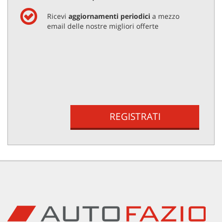
questi
Ricevi
aggiornamenti periodici
a mezzo
strumenti
email delle nostre migliori offerte
di
tracciamento
si
rimanda
alla
cookie
policy.
Puoi
rivedere
REGISTRATI
e
modificare
le
tue
scelte
in
qualsiasi
momento.