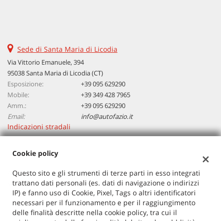
tta
ti
mpre
Cookie necessari
Sede di Santa Maria di Licodia
litato
Via Vittorio Emanuele, 394
Cookie delle preferenze
95038 Santa Maria di Licodia (CT)
Esposizione:
+39 095 629290
Mobile:
+39 349 428 7965
Cookie per il miglioramento dell'esperienza utente
Amm.:
+39 095 629290
Email:
info@autofazio.it
Cookie analitici
Indicazioni stradali
Cookie di marketing
Cookie policy
Dati fiscali:
Autosalone Fazio Salvatore Srl
Questo sito e gli strumenti di terze parti in esso integrati
Leggi
trattano dati personali (es. dati di navigazione o indirizzi
Via Vittorio Emanuele, 394, Santa Maria di Licodia (CT)
la
IP) e fanno uso di Cookie, Pixel, Tags o altri identificatori
C.F/P.IVA:
03729380877
cookie
necessari per il funzionamento e per il raggiungimento
Registro delle imprese:
CT
policy
delle finalità descritte nella cookie policy, tra cui il