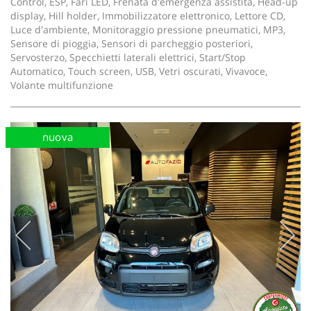
Control, ESP, Fari LED, Frenata d'emergenza assistita, Head-up
display, Hill holder, Immobilizzatore elettronico, Lettore CD,
Luce d'ambiente, Monitoraggio pressione pneumatici, MP3,
Sensore di pioggia, Sensori di parcheggio posteriori,
Servosterzo, Specchietti laterali elettrici, Start/Stop
Automatico, Touch screen, USB, Vetri oscurati, Vivavoce,
Volante multifunzione
nuova