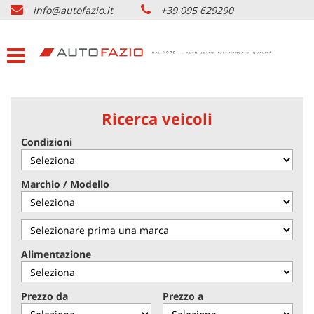
info@autofazio.it
+39 095 629290
HOME
Le
tue
preferenze
LISTA VEICOLI USATO
di
consenso
ACQUISTIAMO USATO
Il
Ricerca veicoli
seguente
pannello
Condizioni
SERVIZI & PARTNERS
ti
consente
di
NOLEGGIO AUTO CATANIA
Marchio / Modello
esprimere
le
tue
AZIENDA
preferenze
di
Alimentazione
consenso
DOVE SIAMO
alle
tecnologie
Prezzo da
Prezzo a
di
CONTATTI