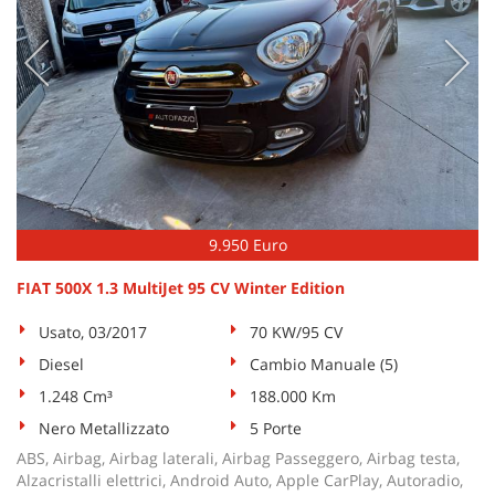
9.950 Euro
FIAT 500X 1.3 MultiJet 95 CV Winter Edition
Usato, 03/2017
70 KW/95 CV
Diesel
Cambio Manuale (5)
1.248 Cm³
188.000 Km
Nero Metallizzato
5 Porte
ABS, Airbag, Airbag laterali, Airbag Passeggero, Airbag testa,
Alzacristalli elettrici, Android Auto, Apple CarPlay, Autoradio,