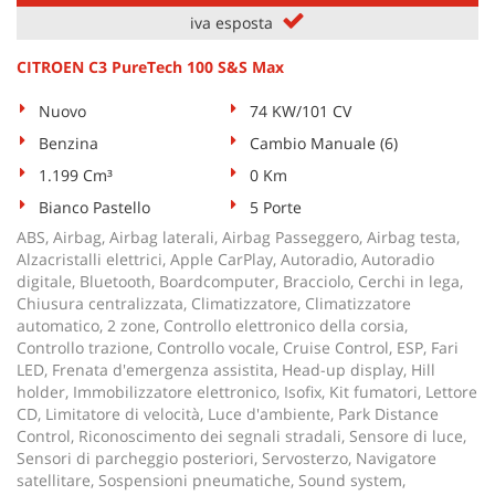
iva esposta
CITROEN C3 PureTech 100 S&S Max
Nuovo
74 KW/101 CV
Benzina
Cambio Manuale (6)
1.199 Cm³
0 Km
Bianco Pastello
5 Porte
ABS, Airbag, Airbag laterali, Airbag Passeggero, Airbag testa,
Alzacristalli elettrici, Apple CarPlay, Autoradio, Autoradio
digitale, Bluetooth, Boardcomputer, Bracciolo, Cerchi in lega,
Chiusura centralizzata, Climatizzatore, Climatizzatore
automatico, 2 zone, Controllo elettronico della corsia,
Controllo trazione, Controllo vocale, Cruise Control, ESP, Fari
LED, Frenata d'emergenza assistita, Head-up display, Hill
holder, Immobilizzatore elettronico, Isofix, Kit fumatori, Lettore
CD, Limitatore di velocità, Luce d'ambiente, Park Distance
Control, Riconoscimento dei segnali stradali, Sensore di luce,
Sensori di parcheggio posteriori, Servosterzo, Navigatore
satellitare, Sospensioni pneumatiche, Sound system,