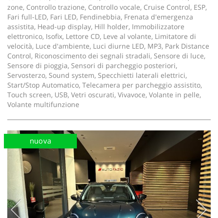
zone, Controllo trazione, Controllo vocale, Cruise Control, ESP,
Fari full-LED, Fari LED, Fendinebbia, Frenata d'emergenza
assistita, Head-up display, Hill holder, Immobilizzatore
elettronico, Isofix, Lettore CD, Leve al volante, Limitatore di
velocità, Luce d'ambiente, Luci diurne LED, MP3, Park Distance
Control, Riconoscimento dei segnali stradali, Sensore di luce,
Sensore di pioggia, Sensori di parcheggio posteriori,
Servosterzo, Sound system, Specchietti laterali elettrici,
Start/Stop Automatico, Telecamera per parcheggio assistito,
Touch screen, USB, Vetri oscurati, Vivavoce, Volante in pelle,
Volante multifunzione
nuova