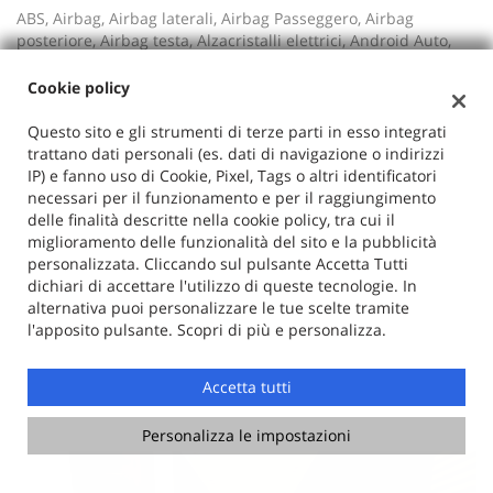
ABS, Airbag, Airbag laterali, Airbag Passeggero, Airbag
posteriore, Airbag testa, Alzacristalli elettrici, Android Auto,
Antifurto, Apple CarPlay, Autoradio, Bluetooth,
Boardcomputer, Bracciolo, Cerchi in lega, Chiamata
Cookie policy
automatica per emergenze, Chiusura centralizzata, Chiusura
centralizzata senza chiave, Climatizzatore, Controllo
Questo sito e gli strumenti di terze parti in esso integrati
automatico clima, Controllo trazione, Controllo vocale,
trattano dati personali (es. dati di navigazione o indirizzi
Cronologia tagliandi, Cruise Control, ESP, Fari full-LED,
IP) e fanno uso di Cookie, Pixel, Tags o altri identificatori
Fendinebbia, Head-up display, Hill holder, Immobilizzatore
necessari per il funzionamento e per il raggiungimento
elettronico, Isofix, Lettore CD, Leve al volante, Limitatore di
delle finalità descritte nella cookie policy, tra cui il
velocità, Luce d'ambiente, Luci diurne, Luci diurne LED,
miglioramento delle funzionalità del sito e la pubblicità
Monitoraggio pressione pneumatici, MP3, Park Distance
personalizzata. Cliccando sul pulsante Accetta Tutti
Control, Ruota di riserva, Ruotino, Sedile posteriore sdoppiato,
dichiari di accettare l'utilizzo di queste tecnologie. In
Sensore di luce, Sensori di parcheggio posteriori, Servosterzo,
alternativa puoi personalizzare le tue scelte tramite
Navigatore satellitare, Sound system, Specchietti laterali
l'apposito pulsante. Scopri di più e personalizza.
elettrici, Start/Stop Automatico, Telecamera per parcheggio
assistito, Touch screen, USB, Vivavoce, Volante in pelle, Volante
Accetta tutti
multifunzione
Personalizza le impostazioni