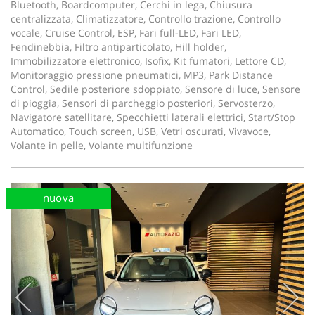
Bluetooth, Boardcomputer, Cerchi in lega, Chiusura
centralizzata, Climatizzatore, Controllo trazione, Controllo
vocale, Cruise Control, ESP, Fari full-LED, Fari LED,
Fendinebbia, Filtro antiparticolato, Hill holder,
Immobilizzatore elettronico, Isofix, Kit fumatori, Lettore CD,
Monitoraggio pressione pneumatici, MP3, Park Distance
Control, Sedile posteriore sdoppiato, Sensore di luce, Sensore
di pioggia, Sensori di parcheggio posteriori, Servosterzo,
Navigatore satellitare, Specchietti laterali elettrici, Start/Stop
Automatico, Touch screen, USB, Vetri oscurati, Vivavoce,
Volante in pelle, Volante multifunzione
nuova