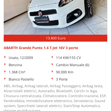
Salva
le
impostazioni
13.800 Euro
ABARTH Grande Punto 1.4 T-Jet 16V 3 porte
Usato, 12/2009
114 KW/155 CV
Benzina
Cambio Manuale (6)
1.368 Cm³
90.000 Km
Bianco Pastello
3 Porte
ABS, Airbag, Airbag laterali, Airbag Passeggero, Airbag testa,
Alzacristalli elettrici, Autoradio, Bluetooth, Cerchi in lega,
Chiusura centralizzata, Climatizzatore, Controllo trazione, ESP,
Fendinebbia, Immobilizzatore elettronico, Servosterzo, Sound
system, Specchietti laterali elettrici, Start/Stop Automatico,
Volante multifunzione