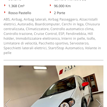
tta
ti
1.368 Cm³
96.000 Km
Rosso Pastello
2 Porte
ABS, Airbag, Airbag laterali, Airbag Passeggero, Alzacristalli
mpre
Cookie necessari
elettrici, Autoradio, Boardcomputer, Cerchi in lega, Chiusura
litato
centralizzata, Climatizzatore, Controllo automatico clima,
Controllo trazione, Cruise Control, ESP, Fendinebbia, Hill
Cookie delle preferenze
holder, Immobilizzatore elettronico, Interni in pelle, Isofix,
Limitatore di velocità, Pacchetto sportivo, Servosterzo,
Cookie per il miglioramento dell'esperienza utente
Specchietti laterali elettrici, Start/Stop Automatico, Volante in
pelle
Cookie analitici
Cookie di marketing
Leggi
la
cookie
policy