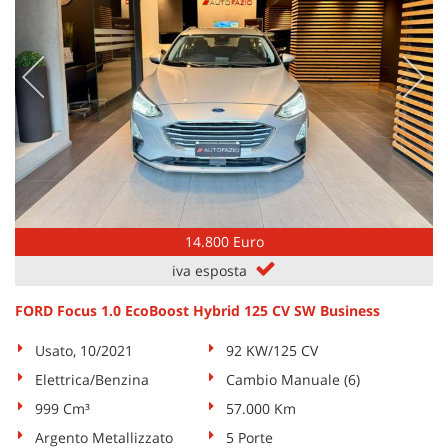
14.800 Euro
iva esposta
FORD Focus 1.0 EcoBoost Hybrid 125 CV SW Business
Usato, 10/2021
92 KW/125 CV
Elettrica/Benzina
Cambio Manuale (6)
999 Cm³
57.000 Km
Argento Metallizzato
5 Porte