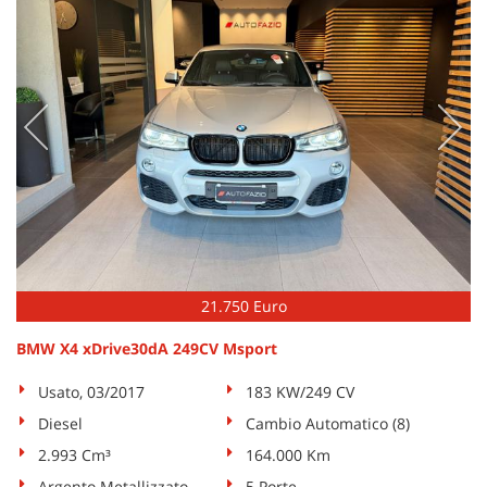
21.750 Euro
BMW X4 xDrive30dA 249CV Msport
Usato, 03/2017
183 KW/249 CV
Diesel
Cambio Automatico (8)
2.993 Cm³
164.000 Km
Argento Metallizzato
5 Porte