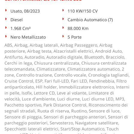
Usato, 08/2023
110 KW/150 CV
Diesel
Cambio Automatico (7)
1.968 Cm³
88.000 Km
Nero Metallizzato
5 Porte
ABS, Airbag, Airbag laterali, Airbag Passeggero, Airbag
posteriore, Airbag testa, Alzacristalli elettrici, Android Auto,
Antifurto, Autoradio, Autoradio digitale, Bluetooth, Bracciolo,
Cerchi in lega, Chiusura centralizzata, Chiusura centralizzata
telecomandata, Climatizzatore, Climatizzatore automatico, 2
zone, Controllo trazione, Controllo vocale, Cronologia tagliandi,
Cruise Control, ESP, Fari full-LED, Fari LED, Fendinebbia, Filtro
antiparticolato, Hill holder, Immobilizzatore elettronico, Interni
in pelle, Isofix, Lettore CD, Leve al volante, Limitatore di
velocità, Luce d'ambiente, Luci diurne, Luci diurne LED, MP3,
Pacchetto sportivo, Park Distance Control, Riconoscimento dei
segnali stradali, Ruota di riserva, Ruotino, Sensore di luce,
Sensore di pioggia, Sensori di parcheggio anteriori, Sensori di
parcheggio posteriori, Servosterzo, Navigatore satellitare,
Specchietti laterali elettrici, Start/Stop Automatico, Touch