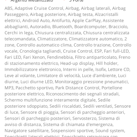
ABS, Adaptive Cruise Control, Airbag, Airbag laterali, Airbag
Passeggero, Airbag posteriore, Airbag testa, Alzacristalli
elettrici, Android Auto, Antifurto, Apple CarPlay, Assistente
abbaglianti, Autoradio, Bluetooth, Boardcomputer, Bracciolo,
Cerchi in lega, Chiusura centralizzata, Chiusura centralizzata
telecomandata, Climatizzatore, Climatizzatore automatico, 2
zone, Controllo automatico clima, Controllo trazione, Controllo
vocale, Cronologia tagliandi, Cruise Control, ESP, Fari full-LED,
Fari LED, Fari Xenon, Fendinebbia, Filtro antiparticolato, Freno
di stazionamento elettrico, Head-up display, Hill holder,
Immobilizzatore elettronico, Interni in pelle, Isofix, Lettore CD,
Leve al volante, Limitatore di velocità, Luce d'ambiente, Luci
diurne, Luci diurne LED, Monitoraggio pressione pneumatici,
MP3, Pacchetto sportivo, Park Distance Control, Portellone
posteriore elettrico, Riconoscimento dei segnali stradali,
Schermo multifunzione interamente digitale, Sedile
posteriore sdoppiato, Sedili riscaldati, Sedili ventilati, Sensore
di luce, Sensore di pioggia, Sensori di parcheggio anteriori,
Sensori di parcheggio posteriori, Servosterzo, Sistema di
avviso di distanza, Sistema di chiamata d'emergenza,
Navigatore satellitare, Sospensioni sportive, Sound system,
Specchietti laterali elettrici, Specchietto retrovisore con