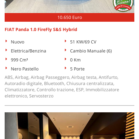
10.650 Euro
FIAT Panda 1.0 FireFly S&S Hybrid
Nuovo
51 KW/69 CV
Elettrica/Benzina
Cambio Manuale (6)
999 Cm³
0 Km
Nero Pastello
5 Porte
ABS, Airbag, Airbag Passeggero, Airbag testa, Antifurto,
Autoradio digitale, Bluetooth, Chiusura centralizzata,
Climatizzatore, Controllo trazione, ESP, Immobilizzatore
elettronico, Servosterzo