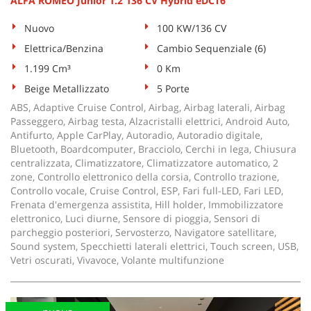
ALFA ROMEO Junior 1.2 136 CV Hybrid eDCT6
Nuovo
100 KW/136 CV
Elettrica/Benzina
Cambio Sequenziale (6)
1.199 Cm³
0 Km
Beige Metallizzato
5 Porte
ABS, Adaptive Cruise Control, Airbag, Airbag laterali, Airbag
Passeggero, Airbag testa, Alzacristalli elettrici, Android Auto,
Antifurto, Apple CarPlay, Autoradio, Autoradio digitale,
Bluetooth, Boardcomputer, Bracciolo, Cerchi in lega, Chiusura
centralizzata, Climatizzatore, Climatizzatore automatico, 2
zone, Controllo elettronico della corsia, Controllo trazione,
Controllo vocale, Cruise Control, ESP, Fari full-LED, Fari LED,
Frenata d'emergenza assistita, Hill holder, Immobilizzatore
elettronico, Luci diurne, Sensore di pioggia, Sensori di
parcheggio posteriori, Servosterzo, Navigatore satellitare,
Sound system, Specchietti laterali elettrici, Touch screen, USB,
Vetri oscurati, Vivavoce, Volante multifunzione