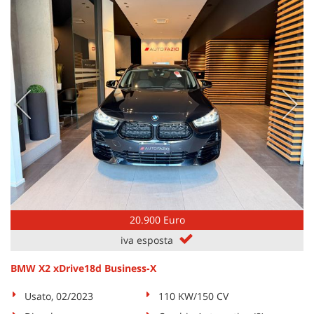
20.900 Euro
iva esposta
BMW X2 xDrive18d Business-X
Usato, 02/2023
110 KW/150 CV