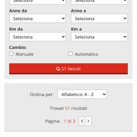
tracciamento
che
Anno da
Anno a
adottiamo
NEWS
per
offrire
Km da
Km a
le
AREA COMMERCIANTI
funzionalità
e
Cambio:
svolgere
Manuale
Automatico
le
attività
51 Veicoli
di
seguito
descritte.
Per
ottenere
Ordina per:
maggiori
informazioni
Trovati
51
risultati
sull'utilità
e
Pagina:
1 di 3
sul
funzionamento
di