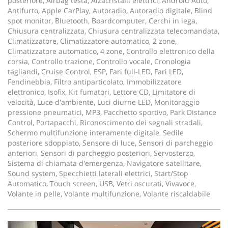
posteriore, Airbag testa, Alzacristalli elettrici, Android Auto,
Antifurto, Apple CarPlay, Autoradio, Autoradio digitale, Blind
spot monitor, Bluetooth, Boardcomputer, Cerchi in lega,
Chiusura centralizzata, Chiusura centralizzata telecomandata,
Climatizzatore, Climatizzatore automatico, 2 zone,
Climatizzatore automatico, 4 zone, Controllo elettronico della
corsia, Controllo trazione, Controllo vocale, Cronologia
tagliandi, Cruise Control, ESP, Fari full-LED, Fari LED,
Fendinebbia, Filtro antiparticolato, Immobilizzatore
elettronico, Isofix, Kit fumatori, Lettore CD, Limitatore di
velocità, Luce d'ambiente, Luci diurne LED, Monitoraggio
pressione pneumatici, MP3, Pacchetto sportivo, Park Distance
Control, Portapacchi, Riconoscimento dei segnali stradali,
Schermo multifunzione interamente digitale, Sedile
posteriore sdoppiato, Sensore di luce, Sensori di parcheggio
anteriori, Sensori di parcheggio posteriori, Servosterzo,
Sistema di chiamata d'emergenza, Navigatore satellitare,
Sound system, Specchietti laterali elettrici, Start/Stop
Automatico, Touch screen, USB, Vetri oscurati, Vivavoce,
Volante in pelle, Volante multifunzione, Volante riscaldabile