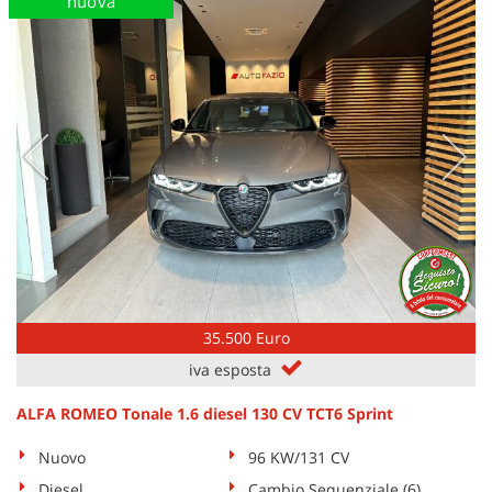
nuova
35.500 Euro
iva esposta
ALFA ROMEO Tonale 1.6 diesel 130 CV TCT6 Sprint
Nuovo
96 KW/131 CV
Diesel
Cambio Sequenziale (6)