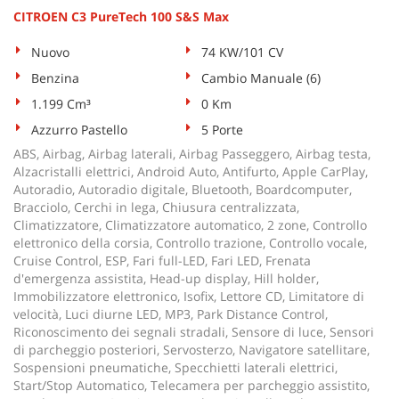
CITROEN C3 PureTech 100 S&S Max
Nuovo
74 KW/101 CV
Benzina
Cambio Manuale (6)
1.199 Cm³
0 Km
Azzurro Pastello
5 Porte
ABS, Airbag, Airbag laterali, Airbag Passeggero, Airbag testa,
Alzacristalli elettrici, Android Auto, Antifurto, Apple CarPlay,
Autoradio, Autoradio digitale, Bluetooth, Boardcomputer,
Bracciolo, Cerchi in lega, Chiusura centralizzata,
Climatizzatore, Climatizzatore automatico, 2 zone, Controllo
elettronico della corsia, Controllo trazione, Controllo vocale,
Cruise Control, ESP, Fari full-LED, Fari LED, Frenata
d'emergenza assistita, Head-up display, Hill holder,
Immobilizzatore elettronico, Isofix, Lettore CD, Limitatore di
velocità, Luci diurne LED, MP3, Park Distance Control,
Riconoscimento dei segnali stradali, Sensore di luce, Sensori
di parcheggio posteriori, Servosterzo, Navigatore satellitare,
Sospensioni pneumatiche, Specchietti laterali elettrici,
Start/Stop Automatico, Telecamera per parcheggio assistito,