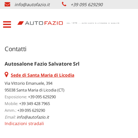
info@autofazio.it
+39 095 629290
HOME
Le
tue
preferenze
LISTA VEICOLI USATO
di
consenso
ACQUISTIAMO USATO
Contatti
Il
seguente
pannello
SERVIZI & PARTNERS
Autosalone Fazio Salvatore Srl
ti
consente
Sede di Santa Maria di Licodia
di
NOLEGGIO AUTO CATANIA
Via Vittorio Emanuele, 394
esprimere
95038 Santa Maria di Licodia (CT)
le
Esposizione:
tue
+39 095 629290
AZIENDA
preferenze
Mobile:
+39 349 428 7965
di
Amm.:
+39 095 629290
consenso
Email:
DOVE SIAMO
info@autofazio.it
alle
Indicazioni stradali
tecnologie
di
CONTATTI