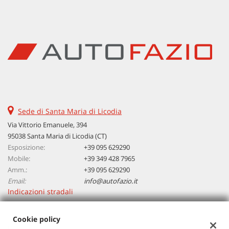
tta
ti
mpre
Cookie necessari
litato
Cookie delle preferenze
Cookie per il miglioramento dell'esperienza utente
Sede di Santa Maria di Licodia
Cookie analitici
Via Vittorio Emanuele, 394
95038 Santa Maria di Licodia (CT)
Esposizione:
+39 095 629290
Cookie di marketing
Mobile:
+39 349 428 7965
Amm.:
+39 095 629290
Email:
info@autofazio.it
Leggi
Indicazioni stradali
la
cookie
policy
Cookie policy
Dati fiscali: