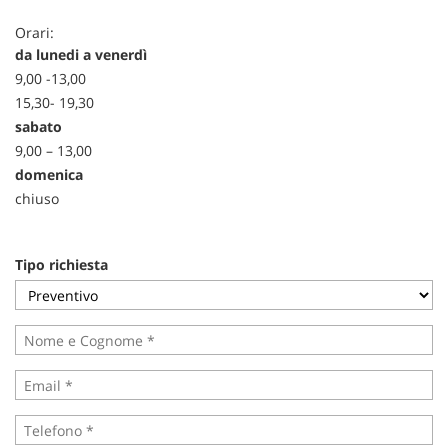
tracciamento
che
Orari:
adottiamo
NEWS
da lunedi a venerdì
per
9,00 -13,00
offrire
15,30- 19,30
le
AREA COMMERCIANTI
sabato
funzionalità
e
9,00 – 13,00
svolgere
domenica
le
chiuso
attività
di
seguito
Tipo richiesta
descritte.
Per
ottenere
maggiori
informazioni
sull'utilità
e
sul
funzionamento
di