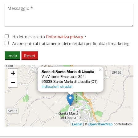
questi
strumenti
di
tracciamento
si
rimanda
Ho letto e accetto
l'informativa privacy
*
alla
Acconsento al trattamento dei miei dati per finalità di marketing
cookie
policy.
Puoi
rivedere
×
+
Sede di Santa Maria di Licodia
e
Via Vittorio Emanuele, 394
modificare
−
95038 Santa Maria di Licodia (CT)
le
Indicazioni stradali
tue
scelte
in
qualsiasi
momento.
Leaflet
| ©
OpenStreetMap
contributors