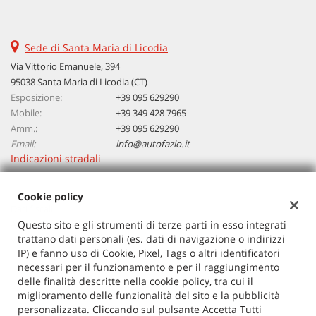
questi
strumenti
di
Sede di Santa Maria di Licodia
tracciamento
Via Vittorio Emanuele, 394
si
95038 Santa Maria di Licodia (CT)
rimanda
Esposizione:
alla
+39 095 629290
cookie
Mobile:
+39 349 428 7965
policy.
Amm.:
+39 095 629290
Puoi
Email:
info@autofazio.it
rivedere
Indicazioni stradali
e
modificare
Cookie policy
le
Dati fiscali:
tue
Autosalone Fazio Salvatore Srl
Questo sito e gli strumenti di terze parti in esso integrati
scelte
trattano dati personali (es. dati di navigazione o indirizzi
in
Via Vittorio Emanuele, 394, Santa Maria di Licodia (CT)
IP) e fanno uso di Cookie, Pixel, Tags o altri identificatori
qualsiasi
C.F/P.IVA:
03729380877
necessari per il funzionamento e per il raggiungimento
momento.
Registro delle imprese:
CT
delle finalità descritte nella cookie policy, tra cui il
miglioramento delle funzionalità del sito e la pubblicità
personalizzata. Cliccando sul pulsante Accetta Tutti