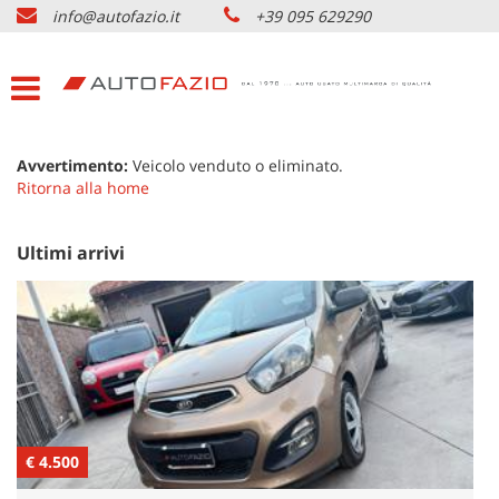
info@autofazio.it
+39 095 629290
HOME
Le
tue
preferenze
LISTA VEICOLI USATO
di
consenso
ACQUISTIAMO USATO
Avvertimento:
Veicolo venduto o eliminato.
Il
Ritorna alla home
seguente
pannello
SERVIZI & PARTNERS
ti
Ultimi arrivi
consente
di
NOLEGGIO AUTO CATANIA
esprimere
le
tue
AZIENDA
preferenze
di
consenso
DOVE SIAMO
alle
€ 4.500
tecnologie
€
di
CONTATTI