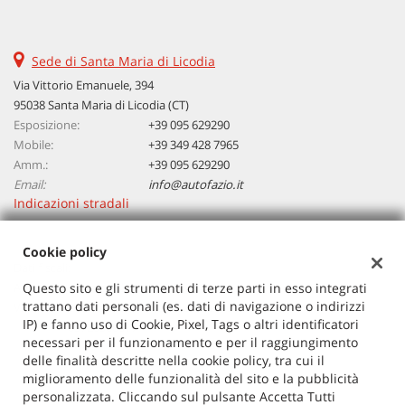
questi
strumenti
di
Sede di Santa Maria di Licodia
tracciamento
Via Vittorio Emanuele, 394
si
95038 Santa Maria di Licodia (CT)
rimanda
Esposizione:
alla
+39 095 629290
cookie
Mobile:
+39 349 428 7965
policy.
Amm.:
+39 095 629290
Puoi
Email:
info@autofazio.it
rivedere
Indicazioni stradali
e
modificare
Cookie policy
le
Dati fiscali:
tue
Autosalone Fazio Salvatore Srl
Questo sito e gli strumenti di terze parti in esso integrati
scelte
trattano dati personali (es. dati di navigazione o indirizzi
in
Via Vittorio Emanuele, 394, Santa Maria di Licodia (CT)
IP) e fanno uso di Cookie, Pixel, Tags o altri identificatori
qualsiasi
C.F/P.IVA:
03729380877
necessari per il funzionamento e per il raggiungimento
momento.
Registro delle imprese:
CT
delle finalità descritte nella cookie policy, tra cui il
miglioramento delle funzionalità del sito e la pubblicità
personalizzata. Cliccando sul pulsante Accetta Tutti