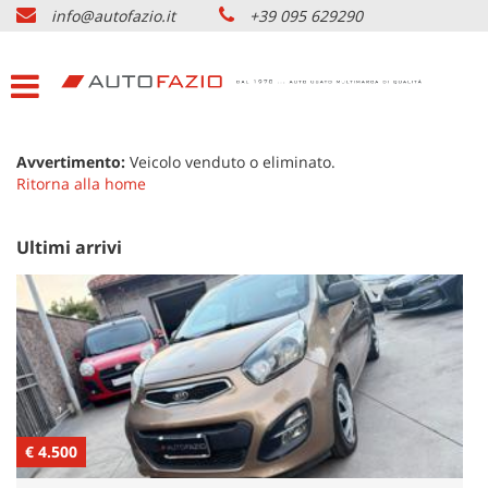
info@autofazio.it
+39 095 629290
HOME
Le
tue
preferenze
LISTA VEICOLI USATO
di
consenso
ACQUISTIAMO USATO
Avvertimento:
Veicolo venduto o eliminato.
Il
Ritorna alla home
seguente
pannello
SERVIZI & PARTNERS
ti
Ultimi arrivi
consente
di
NOLEGGIO AUTO CATANIA
esprimere
le
tue
AZIENDA
preferenze
di
consenso
DOVE SIAMO
alle
€ 4.500
tecnologie
€
di
CONTATTI