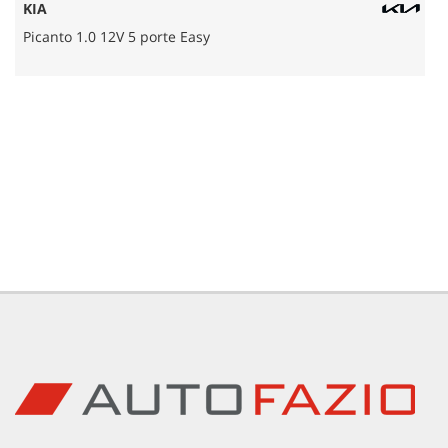
tracciamento
KIA
che
Picanto 1.0 12V 5 porte Easy
adottiamo
NEWS
per
offrire
le
AREA COMMERCIANTI
funzionalità
e
svolgere
le
attività
di
seguito
descritte.
Per
ottenere
maggiori
informazioni
sull'utilità
e
sul
funzionamento
di