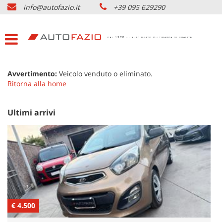
info@autofazio.it
+39 095 629290
HOME
Le
tue
preferenze
LISTA VEICOLI USATO
di
consenso
ACQUISTIAMO USATO
Avvertimento:
Veicolo venduto o eliminato.
Il
Ritorna alla home
seguente
pannello
SERVIZI & PARTNERS
ti
Ultimi arrivi
consente
di
NOLEGGIO AUTO CATANIA
esprimere
le
tue
AZIENDA
preferenze
di
consenso
DOVE SIAMO
alle
€ 4.500
tecnologie
€
di
CONTATTI