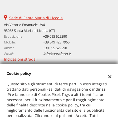
questi
strumenti
di
Sede di Santa Maria di Licodia
tracciamento
Via Vittorio Emanuele, 394
si
95038 Santa Maria di Licodia (CT)
rimanda
Esposizione:
alla
+39 095 629290
cookie
Mobile:
+39 349 428 7965
policy.
Amm.:
+39 095 629290
Puoi
Email:
info@autofazio.it
rivedere
Indicazioni stradali
e
modificare
Cookie policy
le
Dati fiscali:
tue
Autosalone Fazio Salvatore Srl
Questo sito e gli strumenti di terze parti in esso integrati
scelte
trattano dati personali (es. dati di navigazione o indirizzi
in
Via Vittorio Emanuele, 394, Santa Maria di Licodia (CT)
IP) e fanno uso di Cookie, Pixel, Tags o altri identificatori
qualsiasi
C.F/P.IVA:
03729380877
necessari per il funzionamento e per il raggiungimento
momento.
Registro delle imprese:
CT
delle finalità descritte nella cookie policy, tra cui il
miglioramento delle funzionalità del sito e la pubblicità
personalizzata. Cliccando sul pulsante Accetta Tutti