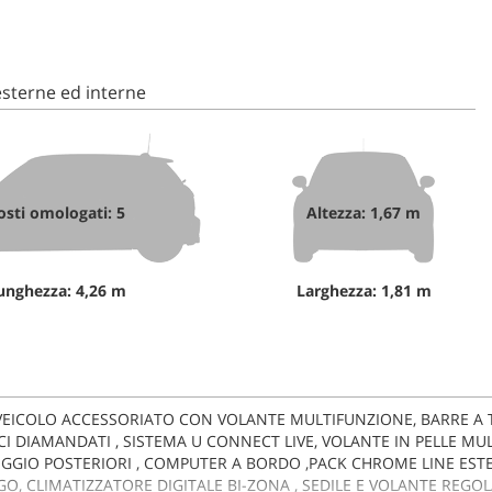
sterne ed interne
osti omologati: 5
Altezza: 1,67 m
unghezza: 4,26 m
Larghezza: 1,81 m
, VEICOLO ACCESSORIATO CON VOLANTE MULTIFUNZIONE, BARRE A
LICI DIAMANDATI , SISTEMA U CONNECT LIVE, VOLANTE IN PELLE MU
GGIO POSTERIORI , COMPUTER A BORDO ,PACK CHROME LINE ESTERN
O, CLIMATIZZATORE DIGITALE BI-ZONA , SEDILE E VOLANTE REGOLA