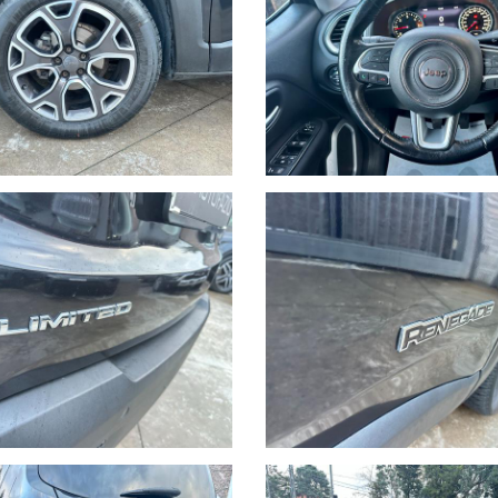
ICIPO E SENZA BUSTA PAGA
 da aeroporto o stazione.
 su
"AUTOFAZIO"