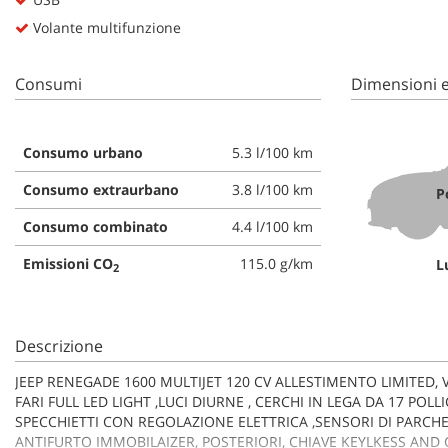
tta
ti
Volante multifunzione
Consumi
Dimensioni e
mpre
Cookie necessari
litato
Consumo urbano
5.3 l/100 km
Cookie delle preferenze
Consumo extraurbano
3.8 l/100 km
P
Cookie per il miglioramento dell'esperienza utente
Consumo combinato
4.4 l/100 km
Cookie analitici
Emissioni CO
115.0 g/km
L
2
Cookie di marketing
Descrizione
JEEP RENEGADE 1600 MULTIJET 120 CV ALLESTIMENTO LIMITED
FARI FULL LED LIGHT ,LUCI DIURNE , CERCHI IN LEGA DA 17 POL
SPECCHIETTI CON REGOLAZIONE ELETTRICA ,SENSORI DI PARCHE
ANTIFURTO IMMOBILAIZER, POSTERIORI, CHIAVE KEYLKESS AND G