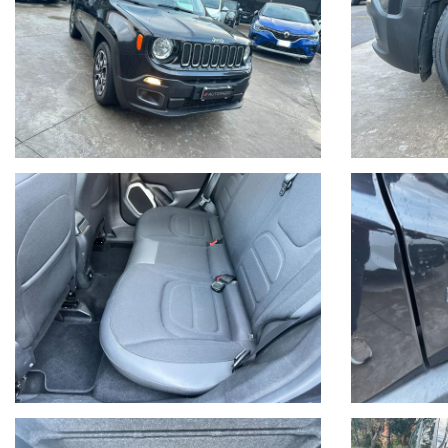
REVISIONE DEL VEICOLO GRATUITA
RICARICA ARIA CONDIZIONATA
LAVAGGIO E SANIFICAZIONE DELL'ABITACOLO
POSSIBILITA' DI FINANZIAMENTO AGEVOLATO ANCHE SENZA ANT
E per chi ci viene a trovare da fuori Sicilia servizio taxi gratuito
Scopri le nostre offerte sul nostro sito web AUTOFAZIO o Seguici
Facebook, Instagram e TikTok mettendo il mi piace alla pagina 
AUTOFAZIO e Partner di CONFORMGEST SPA e Con il marchio
Acquisto Sicuro scegli un auto conforme e garantito! Visita il sito
web CONFORMGEST alla sezione
Acquista Sicuro per conoscere TUTTI I VANTAGGI