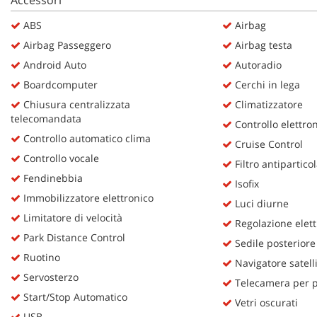
Accessori
questi
ABS
Airbag
strumenti
di
Airbag Passeggero
Airbag testa
tracciamento
Android Auto
Autoradio
si
rimanda
Boardcomputer
Cerchi in lega
alla
Chiusura centralizzata
Climatizzatore
cookie
telecomandata
Controllo elettron
policy.
Controllo automatico clima
Puoi
Cruise Control
rivedere
Controllo vocale
Filtro antipartico
e
Fendinebbia
modificare
Isofix
le
Immobilizzatore elettronico
Luci diurne
tue
Limitatore di velocità
Regolazione elettr
scelte
Park Distance Control
in
Sedile posteriore
qualsiasi
Ruotino
Navigatore satell
momento.
Servosterzo
Telecamera per pa
Start/Stop Automatico
Vetri oscurati
USB