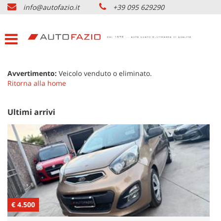
info@autofazio.it
+39 095 629290
HOME
Le
tue
preferenze
LISTA VEICOLI USATO
di
consenso
ACQUISTIAMO USATO
Avvertimento:
Veicolo venduto o eliminato.
Il
Ritorna alla home
seguente
pannello
SERVIZI & PARTNERS
ti
Ultimi arrivi
consente
di
NOLEGGIO AUTO CATANIA
esprimere
le
tue
AZIENDA
preferenze
di
consenso
DOVE SIAMO
alle
€ 4.500
tecnologie
€
di
CONTATTI