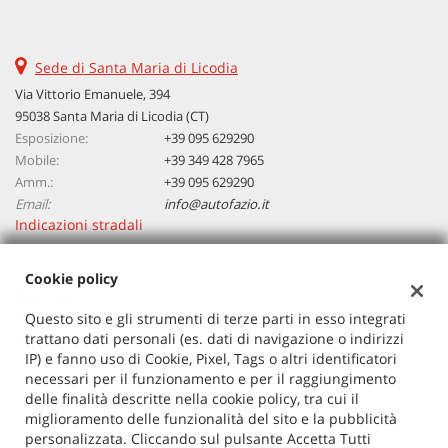
questi
strumenti
di
Sede di Santa Maria di Licodia
tracciamento
Via Vittorio Emanuele, 394
si
95038 Santa Maria di Licodia (CT)
rimanda
Esposizione:
alla
+39 095 629290
cookie
Mobile:
+39 349 428 7965
policy.
Amm.:
+39 095 629290
Puoi
Email:
info@autofazio.it
rivedere
Indicazioni stradali
e
modificare
Cookie policy
le
Dati fiscali:
tue
Autosalone Fazio Salvatore Srl
Questo sito e gli strumenti di terze parti in esso integrati
scelte
trattano dati personali (es. dati di navigazione o indirizzi
in
Via Vittorio Emanuele, 394, Santa Maria di Licodia (CT)
IP) e fanno uso di Cookie, Pixel, Tags o altri identificatori
qualsiasi
C.F/P.IVA:
03729380877
necessari per il funzionamento e per il raggiungimento
momento.
Registro delle imprese:
CT
delle finalità descritte nella cookie policy, tra cui il
miglioramento delle funzionalità del sito e la pubblicità
personalizzata. Cliccando sul pulsante Accetta Tutti