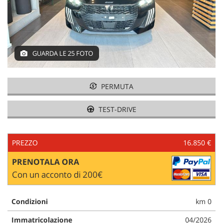
tracciamento
che
adottiamo
NEWS
per
offrire
le
GUARDA LE 25 FOTO
AREA COMMERCIANTI
funzionalità
e
svolgere
PERMUTA
le
attività
TEST-DRIVE
di
seguito
descritte.
PREZZO
16.850 €
Per
ottenere
PRENOTALA ORA
maggiori
informazioni
Con un acconto di 200€
sull'utilità
e
Condizioni
km 0
sul
funzionamento
Immatricolazione
04/2026
di