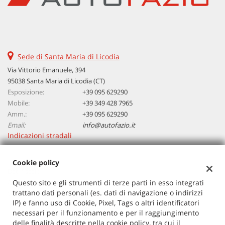
Sede di Santa Maria di Licodia
Via Vittorio Emanuele, 394
95038 Santa Maria di Licodia (CT)
Esposizione:
+39 095 629290
Mobile:
+39 349 428 7965
Amm.:
+39 095 629290
Email:
info@autofazio.it
Indicazioni stradali
Cookie policy
Dati fiscali:
Autosalone Fazio Salvatore Srl
Questo sito e gli strumenti di terze parti in esso integrati
trattano dati personali (es. dati di navigazione o indirizzi
Via Vittorio Emanuele, 394, Santa Maria di Licodia (CT)
IP) e fanno uso di Cookie, Pixel, Tags o altri identificatori
C.F/P.IVA:
03729380877
necessari per il funzionamento e per il raggiungimento
Registro delle imprese:
CT
delle finalità descritte nella cookie policy, tra cui il