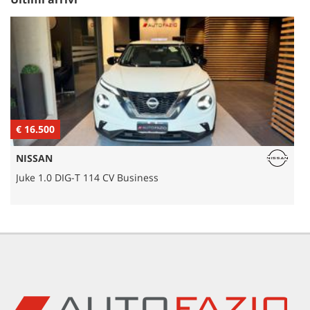
€ 16.500
€
NISSAN
Juke 1.0 DIG-T 114 CV Business