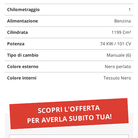
questi
Chilometraggio
1
strumenti
di
Alimentazione
Benzina
tracciamento
si
Cilindrata
1199 Cm³
rimanda
alla
Potenza
74 KW / 101 CV
cookie
Tipo di cambio
Manuale (6)
policy.
Puoi
Colore esterno
Nero perlato
rivedere
e
Colore interni
Tessuto Nero
modificare
le
tue
scelte
in
SCOPRI L'OFFERTA
qualsiasi
PER AVERLA SUBITO TUA!
momento.