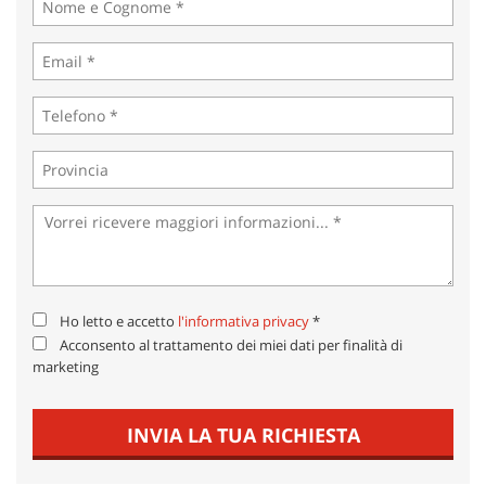
tta
ti
mpre
Cookie necessari
litato
Cookie delle preferenze
Cookie per il miglioramento dell'esperienza utente
Cookie analitici
Cookie di marketing
Ho letto e accetto
l'informativa privacy
*
Acconsento al trattamento dei miei dati per finalità di
marketing
Leggi
la
cookie
INVIA LA TUA RICHIESTA
policy