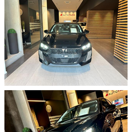
ed attraversamento anomali selvatici .
Ma attenzione SOLO PER IMMATRICOLAZIONE ENTRO IL MESE
.Ti aspettiamo presso i nostri show room di via Aldo Moro
9/11 e Via Vittorio Emanuele 394 a Santa Maria di Licodia ( ct )
o contattaci allo 095/629290