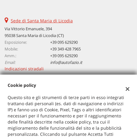
questi
strumenti
di
Sede di Santa Maria di Licodia
tracciamento
Via Vittorio Emanuele, 394
si
95038 Santa Maria di Licodia (CT)
rimanda
Esposizione:
alla
+39 095 629290
cookie
Mobile:
+39 349 428 7965
policy.
Amm.:
+39 095 629290
Puoi
Email:
info@autofazio.it
rivedere
Indicazioni stradali
e
modificare
Cookie policy
le
Dati fiscali:
tue
Autosalone Fazio Salvatore Srl
Questo sito e gli strumenti di terze parti in esso integrati
scelte
trattano dati personali (es. dati di navigazione o indirizzi
in
Via Vittorio Emanuele, 394, Santa Maria di Licodia (CT)
IP) e fanno uso di Cookie, Pixel, Tags o altri identificatori
qualsiasi
C.F/P.IVA:
03729380877
necessari per il funzionamento e per il raggiungimento
momento.
Registro delle imprese:
CT
delle finalità descritte nella cookie policy, tra cui il
miglioramento delle funzionalità del sito e la pubblicità
personalizzata. Cliccando sul pulsante Accetta Tutti