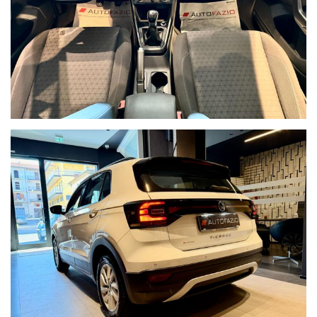
E per chi ci viene a trovare da fuori Sicilia servizio taxi gratuito
da aeroporto o stazione.
Scopri le nostre offerte sul nostro sito web AUTOFAZIO o
Seguici su
Facebook, Instagram e TikTok mettendo il mi piace alla pagina
"AUTOFAZIO"
AUTOFAZIO e Partner di CONFORMGEST SPA e Con il marchio
Acquisto Sicuro scegli un auto conforme e garantito! Visita il
sito
web CONFORMGEST alla sezione
Acquista Sicuro per conoscere TUTTI I VANTAGGI