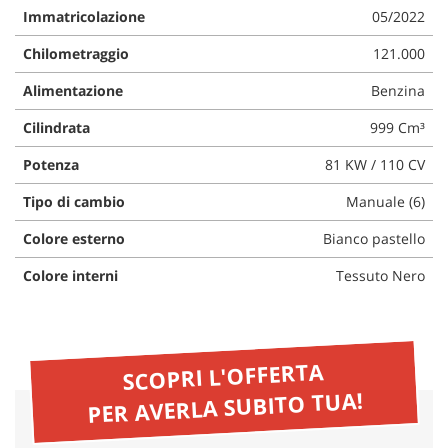
Immatricolazione
05/2022
questi
strumenti
Chilometraggio
121.000
di
tracciamento
Alimentazione
Benzina
si
rimanda
Cilindrata
999 Cm³
alla
cookie
Potenza
81 KW / 110 CV
policy.
Puoi
Tipo di cambio
Manuale (6)
rivedere
Colore esterno
Bianco pastello
e
modificare
Colore interni
Tessuto Nero
le
tue
scelte
in
qualsiasi
SCOPRI L'OFFERTA
momento.
PER AVERLA SUBITO TUA!