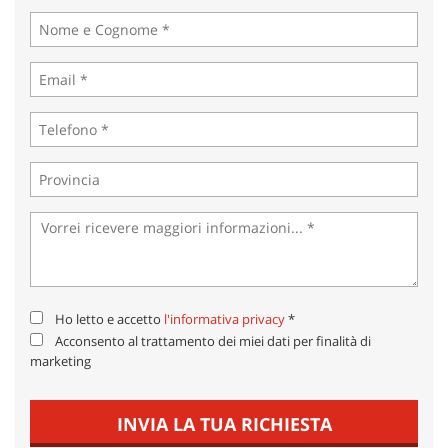
tta
ti
mpre
Cookie necessari
litato
Cookie delle preferenze
Cookie per il miglioramento dell'esperienza utente
Cookie analitici
Cookie di marketing
Ho letto e accetto
l'informativa privacy
*
Acconsento al trattamento dei miei dati per finalità di
Leggi
marketing
la
cookie
policy
INVIA LA TUA RICHIESTA