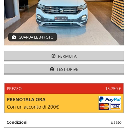
tracciamento
che
adottiamo
NEWS
per
offrire
le
AREA COMMERCIANTI
funzionalità
GUARDA LE 34 FOTO
e
svolgere
le
PERMUTA
attività
di
TEST-DRIVE
seguito
descritte.
Per
ottenere
PREZZO
15.750 €
maggiori
PRENOTALA ORA
informazioni
sull'utilità
Con un acconto di 200€
e
sul
funzionamento
Condizioni
usato
di