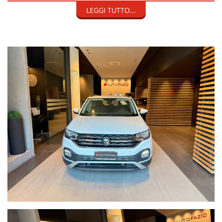
incluse.
LEGGI TUTTO...
BELLISSIMA VOLKSWAGEN T-CROSS TSI 110 CV ALLESTIMENTO
STYLE ,VEICOLO ACCESSORIATO CON QUADRANTE VIRTUAL
COCKPIT, CAMBIO MANUALE 6 MARCE , MONITOR 10,25 CON
SISTEMA APPLE CAR PLAY ED ANDROID AUTO, SENSORI
PARCHEGGIO ANTERIORI E POSTERIORI CON PARCK ASISTE,
SISTEMA DI NAVIGAZIONE SATELLITARE CARTOGRAFICO
,BLUETHOOT , DOPPIE PRESE USBC ANTERIORI E POSTERIORI,
LUCI DRL LED, CERCHI IN LEGA ,VOLANTE IN PELLE
MULTIFUNZIONE , CRUISE CONTROLL ADATTIVO , DOPPIA
PORTA USB ED AUX, CRISTALLI PRIVACY ,SPECCHIETTI CON
REGOLAZIONE ELETTRICA ED APERTURA E CHIUSURA
AUTOMATICA , ATTACCHI ISOFIX, COMPUTER A BORDO , 4
VETRI ELETTRICI, SISTEMA AUTOMATICO FARI , ANTIFURTO
IMMOBILAIZER, SEDILE E VOLANTE REGOLABILE IN ALTEZZA ,
FRENATA ASSISTITA ,TELECAMERA ANTICOLLISIONE
RICONOSCIMENTO PEDONI E SEGNALI STRADALI ,COMANDO
VOCALE , KIT RUOTA SCORTA E TANTO ALTRO.....
VEICOLO IN CONDIZIONI DA VETRINA , DISPONIBILI A
QUALSIASI PROVA SU STRADA O PRESSO OFFICINE DI FIDUCIA.