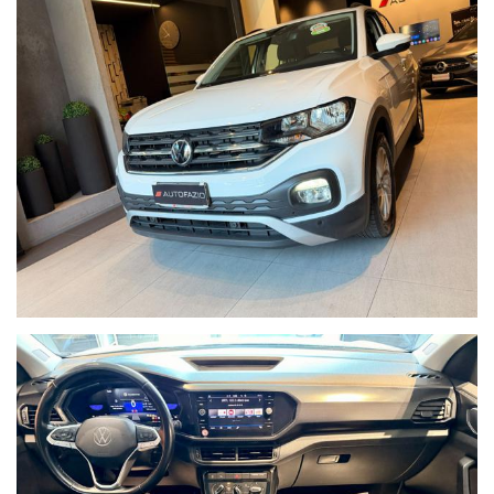
CONDIZIONI DI VENDITA :
12/24 MESI DI GARANZIA FULL ASSISTANCE , CON SOCCORSO
STRADALE ACI IN TUTTA ITALIA ED AUTO SOSTITUTIVA.
CERTIFICAZIONE KILOMETRICA
CERTIFICAZIONE DI CONFORMITA' "ADICONSUM"
CERTIFICAZIONE DELL'ORIGINALITA DELLA CARROZZERIA
TAGLIANDO MANUTENZIONE GRATUITO
REVISIONE DEL VEICOLO GRATUITA
RICARICA ARIA CONDIZIONATA
LAVAGGIO E SANIFICAZIONE DELL'ABITACOLO
POSSIBILITA' DI FINANZIAMENTO AGEVOLATO ANCHE SENZA
ANTICIPO E SENZA BUSTA PAGA