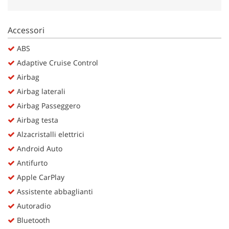
Salva
le
impostazioni
Accessori
ABS
Adaptive Cruise Control
Airbag
Airbag laterali
Airbag Passeggero
Airbag testa
Alzacristalli elettrici
Android Auto
Antifurto
Apple CarPlay
Assistente abbaglianti
Autoradio
Bluetooth