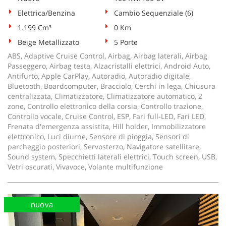
tta
ti
Elettrica/Benzina
Cambio Sequenziale (6)
1.199 Cm³
0 Km
Beige Metallizzato
5 Porte
mpre
Cookie necessari
litato
ABS, Adaptive Cruise Control, Airbag, Airbag laterali, Airbag
Passeggero, Airbag testa, Alzacristalli elettrici, Android Auto,
Cookie delle preferenze
Antifurto, Apple CarPlay, Autoradio, Autoradio digitale,
Bluetooth, Boardcomputer, Bracciolo, Cerchi in lega, Chiusura
centralizzata, Climatizzatore, Climatizzatore automatico, 2
Cookie per il miglioramento dell'esperienza utente
zone, Controllo elettronico della corsia, Controllo trazione,
Controllo vocale, Cruise Control, ESP, Fari full-LED, Fari LED,
Cookie analitici
Frenata d'emergenza assistita, Hill holder, Immobilizzatore
elettronico, Luci diurne, Sensore di pioggia, Sensori di
parcheggio posteriori, Servosterzo, Navigatore satellitare,
Cookie di marketing
Sound system, Specchietti laterali elettrici, Touch screen, USB,
Vetri oscurati, Vivavoce, Volante multifunzione
Leggi
la
cookie
nuova
policy