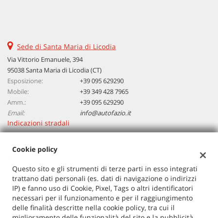
Sede di Santa Maria di Licodia
Via Vittorio Emanuele, 394
95038 Santa Maria di Licodia (CT)
Esposizione:
+39 095 629290
Mobile:
+39 349 428 7965
Amm.:
+39 095 629290
Email:
info@autofazio.it
Indicazioni stradali
Cookie policy
Dati fiscali:
Autosalone Fazio Salvatore Srl
Questo sito e gli strumenti di terze parti in esso integrati
trattano dati personali (es. dati di navigazione o indirizzi
Via Vittorio Emanuele, 394, Santa Maria di Licodia (CT)
IP) e fanno uso di Cookie, Pixel, Tags o altri identificatori
C.F/P.IVA:
03729380877
necessari per il funzionamento e per il raggiungimento
Registro delle imprese:
CT
delle finalità descritte nella cookie policy, tra cui il
miglioramento delle funzionalità del sito e la pubblicità