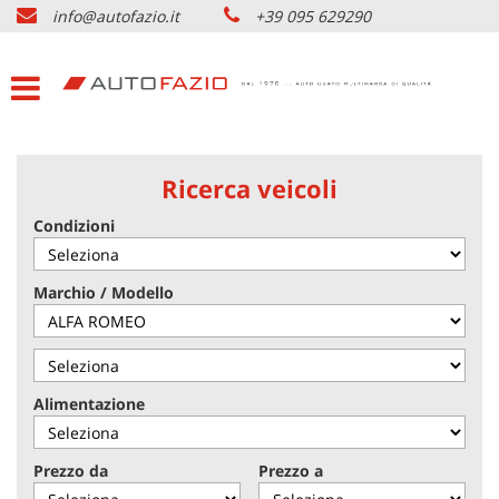
info@autofazio.it
+39 095 629290
HOME
Le
tue
preferenze
LISTA VEICOLI USATO
di
consenso
ACQUISTIAMO USATO
Il
Ricerca veicoli
seguente
pannello
Condizioni
SERVIZI & PARTNERS
ti
consente
di
NOLEGGIO AUTO CATANIA
Marchio / Modello
esprimere
le
tue
AZIENDA
preferenze
di
Alimentazione
consenso
DOVE SIAMO
alle
tecnologie
Prezzo da
Prezzo a
di
CONTATTI