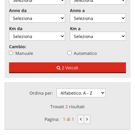
tracciamento
che
Anno da
Anno a
adottiamo
NEWS
per
offrire
Km da
Km a
le
AREA COMMERCIANTI
funzionalità
e
Cambio:
svolgere
Manuale
Automatico
le
attività
2 Veicoli
di
seguito
descritte.
Per
ottenere
Ordina per:
maggiori
informazioni
Trovati
2
risultati
sull'utilità
e
Pagina:
1 di 1
sul
funzionamento
di