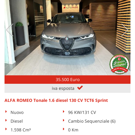
Salva
le
impostazioni
35.500 Euro
iva esposta
ALFA ROMEO Tonale 1.6 diesel 130 CV TCT6 Sprint
Nuovo
96 KW/131 CV
Diesel
Cambio Sequenziale (6)
1.598 Cm³
0 Km