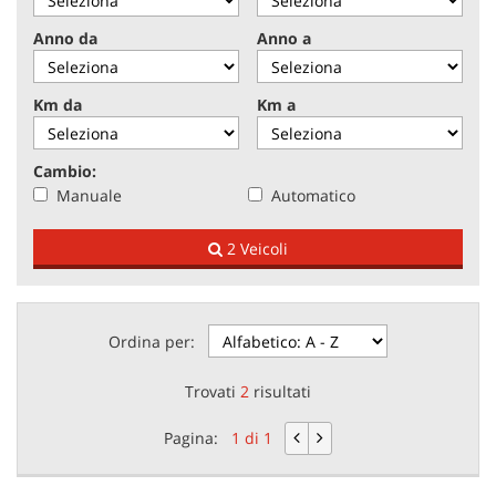
tracciamento
che
Anno da
Anno a
adottiamo
NEWS
per
offrire
Km da
Km a
le
AREA COMMERCIANTI
funzionalità
e
Cambio:
svolgere
Manuale
Automatico
le
attività
2 Veicoli
di
seguito
descritte.
Per
ottenere
Ordina per:
maggiori
informazioni
Trovati
2
risultati
sull'utilità
e
Pagina:
1 di 1
sul
funzionamento
di