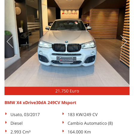
Salva
le
impostazioni
21.750 Euro
BMW X4 xDrive30dA 249CV Msport
Usato, 03/2017
183 KW/249 CV
Diesel
Cambio Automatico (8)
2.993 Cm³
164.000 Km