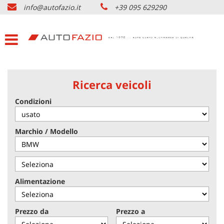
info@autofazio.it
+39 095 629290
HOME
Le
tue
preferenze
LISTA VEICOLI USATO
di
consenso
ACQUISTIAMO USATO
Il
Ricerca veicoli
seguente
pannello
Condizioni
SERVIZI & PARTNERS
ti
consente
di
NOLEGGIO AUTO CATANIA
Marchio / Modello
esprimere
le
tue
AZIENDA
preferenze
di
Alimentazione
consenso
DOVE SIAMO
alle
tecnologie
Prezzo da
Prezzo a
di
CONTATTI