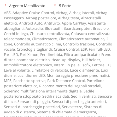
Argento Metallizzato
5 Porte
ABS, Adaptive Cruise Control, Airbag, Airbag laterali, Airbag
Passeggero, Airbag posteriore, Airbag testa, Alzacristalli
elettrici, Android Auto, Antifurto, Apple CarPlay, Assistente
abbaglianti, Autoradio, Bluetooth, Boardcomputer, Bracciolo,
Cerchi in lega, Chiusura centralizzata, Chiusura centralizzata
telecomandata, Climatizzatore, Climatizzatore automatico, 2
zone, Controllo automatico clima, Controllo trazione, Controllo
vocale, Cronologia tagliandi, Cruise Control, ESP, Fari full-LED,
Fari LED, Fari Xenon, Fendinebbia, Filtro antiparticolato, Freno
di stazionamento elettrico, Head-up display, Hill holder,
Immobilizzatore elettronico, Interni in pelle, Isofix, Lettore CD,
Leve al volante, Limitatore di velocità, Luce d'ambiente, Luci
diurne, Luci diurne LED, Monitoraggio pressione pneumatici,
MP3, Pacchetto sportivo, Park Distance Control, Portellone
posteriore elettrico, Riconoscimento dei segnali stradali,
Schermo multifunzione interamente digitale, Sedile
posteriore sdoppiato, Sedili riscaldati, Sedili ventilati, Sensore
di luce, Sensore di pioggia, Sensori di parcheggio anteriori,
Sensori di parcheggio posteriori, Servosterzo, Sistema di
avviso di distanza, Sistema di chiamata d'emergenza,