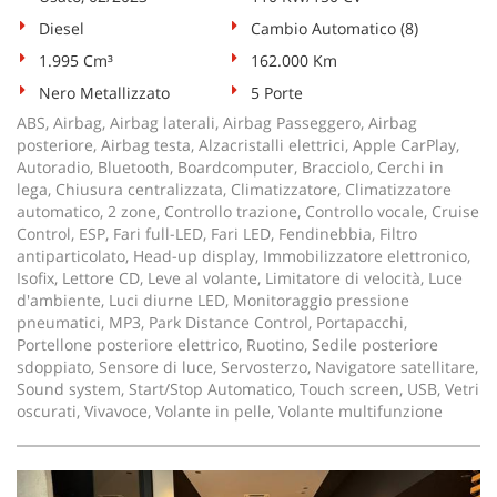
tta
ti
Diesel
Cambio Automatico (8)
1.995 Cm³
162.000 Km
Nero Metallizzato
5 Porte
mpre
Cookie necessari
litato
ABS, Airbag, Airbag laterali, Airbag Passeggero, Airbag
posteriore, Airbag testa, Alzacristalli elettrici, Apple CarPlay,
Cookie delle preferenze
Autoradio, Bluetooth, Boardcomputer, Bracciolo, Cerchi in
lega, Chiusura centralizzata, Climatizzatore, Climatizzatore
automatico, 2 zone, Controllo trazione, Controllo vocale, Cruise
Cookie per il miglioramento dell'esperienza utente
Control, ESP, Fari full-LED, Fari LED, Fendinebbia, Filtro
antiparticolato, Head-up display, Immobilizzatore elettronico,
Cookie analitici
Isofix, Lettore CD, Leve al volante, Limitatore di velocità, Luce
d'ambiente, Luci diurne LED, Monitoraggio pressione
pneumatici, MP3, Park Distance Control, Portapacchi,
Cookie di marketing
Portellone posteriore elettrico, Ruotino, Sedile posteriore
sdoppiato, Sensore di luce, Servosterzo, Navigatore satellitare,
Sound system, Start/Stop Automatico, Touch screen, USB, Vetri
Leggi
oscurati, Vivavoce, Volante in pelle, Volante multifunzione
la
cookie
policy