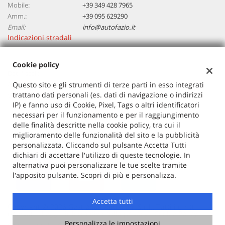
Mobile:
+39 349 428 7965
Amm.:
+39 095 629290
Email:
info@autofazio.it
Indicazioni stradali
Cookie policy
Dati fiscali:
Autosalone Fazio Salvatore Srl
Questo sito e gli strumenti di terze parti in esso integrati
trattano dati personali (es. dati di navigazione o indirizzi
Via Vittorio Emanuele, 394, Santa Maria di Licodia (CT)
IP) e fanno uso di Cookie, Pixel, Tags o altri identificatori
C.F/P.IVA:
03729380877
necessari per il funzionamento e per il raggiungimento
Registro delle imprese:
CT
delle finalità descritte nella cookie policy, tra cui il
miglioramento delle funzionalità del sito e la pubblicità
personalizzata. Cliccando sul pulsante Accetta Tutti
dichiari di accettare l'utilizzo di queste tecnologie. In
alternativa puoi personalizzare le tue scelte tramite
l'apposito pulsante. Scopri di più e personalizza.
Accetta tutti
Copyright © 2026 GestionaleAuto.com S.r.l., Tutti i diritti
riservati -
Leggi l'informativa sulla privacy
-
Cookie Policy
Personalizza le impostazioni