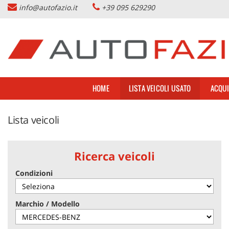
info@autofazio.it
+39 095 629290
HOME
Le
tue
preferenze
LISTA VEICOLI USATO
di
consenso
ACQUISTIAMO USATO
Il
HOME
LISTA VEICOLI USATO
ACQUI
seguente
pannello
SERVIZI & PARTNERS
ti
Lista veicoli
consente
di
NOLEGGIO AUTO CATANIA
esprimere
le
Ricerca veicoli
tue
AZIENDA
preferenze
Condizioni
di
consenso
DOVE SIAMO
alle
Marchio / Modello
tecnologie
di
CONTATTI