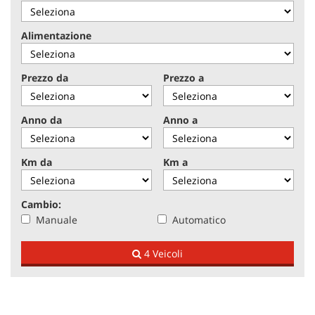
tracciamento
che
adottiamo
NEWS
Alimentazione
per
offrire
le
AREA COMMERCIANTI
Prezzo da
Prezzo a
funzionalità
e
svolgere
Anno da
Anno a
le
attività
di
Km da
Km a
seguito
descritte.
Per
Cambio:
ottenere
Manuale
Automatico
maggiori
informazioni
4 Veicoli
sull'utilità
e
sul
funzionamento
di