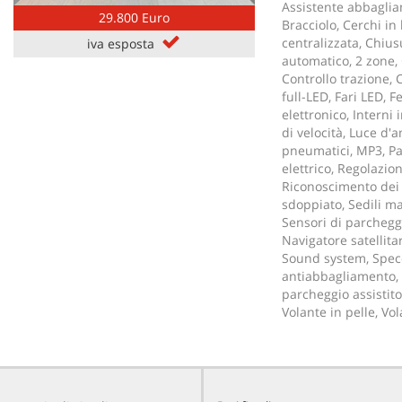
Assistente abbaglian
29.800 Euro
Bracciolo, Cerchi i
centralizzata, Chius
iva esposta
automatico, 2 zone, 
Controllo trazione, C
full-LED, Fari LED, F
elettronico, Interni 
di velocità, Luce d'
pneumatici, MP3, Pac
elettrico, Regolazion
Riconoscimento dei s
sdoppiato, Sedili ma
Sensori di parcheggi
Navigatore satellit
Sound system, Specch
antiabbagliamento, 
parcheggio assistito
Volante in pelle, Vo