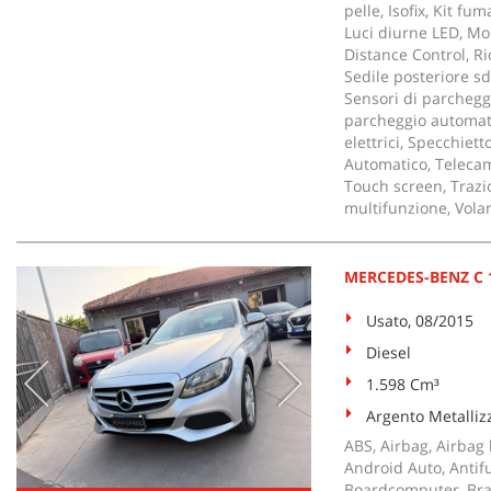
pelle, Isofix, Kit fu
Luci diurne LED, Mo
Distance Control, Ri
Sedile posteriore sd
Sensori di parcheggi
parcheggio automati
elettrici, Specchiet
Automatico, Telecam
Touch screen, Trazio
multifunzione, Volan
MERCEDES-BENZ C 1
Usato, 08/2015
Diesel
1.598 Cm³
Argento Metalliz
ABS, Airbag, Airbag l
Android Auto, Antifu
Boardcomputer, Brac