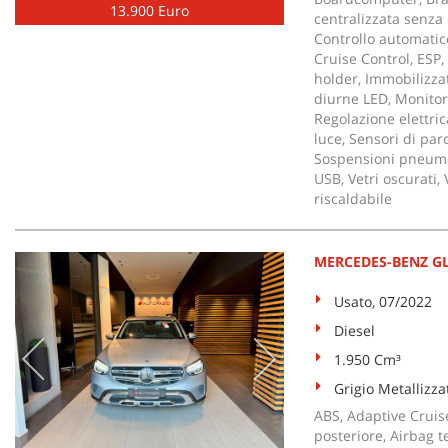
13.900 Euro
centralizzata senza 
Controllo automatico
Cruise Control, ESP, 
holder, Immobilizzato
diurne LED, Monitor
Regolazione elettric
luce, Sensori di par
Sospensioni pneumati
USB, Vetri oscurati,
riscaldabile
MERCEDES-BENZ GLC
Usato, 07/2022
Diesel
1.950 Cm³
Grigio Metallizza
ABS, Adaptive Cruise
posteriore, Airbag te