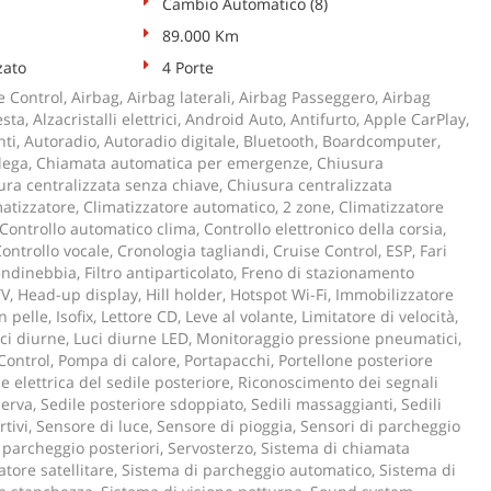
Cambio Automatico (8)
89.000 Km
zato
4 Porte
 Control, Airbag, Airbag laterali, Airbag Passeggero, Airbag
sta, Alzacristalli elettrici, Android Auto, Antifurto, Apple CarPlay,
ti, Autoradio, Autoradio digitale, Bluetooth, Boardcomputer,
n lega, Chiamata automatica per emergenze, Chiusura
ura centralizzata senza chiave, Chiusura centralizzata
atizzatore, Climatizzatore automatico, 2 zone, Climatizzatore
Controllo automatico clima, Controllo elettronico della corsia,
ontrollo vocale, Cronologia tagliandi, Cruise Control, ESP, Fari
Fendinebbia, Filtro antiparticolato, Freno di stazionamento
TV, Head-up display, Hill holder, Hotspot Wi-Fi, Immobilizzatore
n pelle, Isofix, Lettore CD, Leve al volante, Limitatore di velocità,
ci diurne, Luci diurne LED, Monitoraggio pressione pneumatici,
ontrol, Pompa di calore, Portapacchi, Portellone posteriore
ne elettrica del sedile posteriore, Riconoscimento dei segnali
serva, Sedile posteriore sdoppiato, Sedili massaggianti, Sedili
ortivi, Sensore di luce, Sensore di pioggia, Sensori di parcheggio
i parcheggio posteriori, Servosterzo, Sistema di chiamata
tore satellitare, Sistema di parcheggio automatico, Sistema di