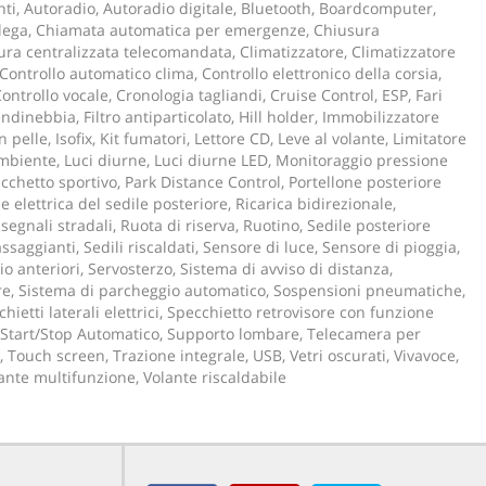
ti, Autoradio, Autoradio digitale, Bluetooth, Boardcomputer,
n lega, Chiamata automatica per emergenze, Chiusura
ura centralizzata telecomandata, Climatizzatore, Climatizzatore
Controllo automatico clima, Controllo elettronico della corsia,
ontrollo vocale, Cronologia tagliandi, Cruise Control, ESP, Fari
endinebbia, Filtro antiparticolato, Hill holder, Immobilizzatore
in pelle, Isofix, Kit fumatori, Lettore CD, Leve al volante, Limitatore
ambiente, Luci diurne, Luci diurne LED, Monitoraggio pressione
chetto sportivo, Park Distance Control, Portellone posteriore
e elettrica del sedile posteriore, Ricarica bidirezionale,
egnali stradali, Ruota di riserva, Ruotino, Sedile posteriore
ssaggianti, Sedili riscaldati, Sensore di luce, Sensore di pioggia,
o anteriori, Servosterzo, Sistema di avviso di distanza,
are, Sistema di parcheggio automatico, Sospensioni pneumatiche,
ietti laterali elettrici, Specchietto retrovisore con funzione
Start/Stop Automatico, Supporto lombare, Telecamera per
, Touch screen, Trazione integrale, USB, Vetri oscurati, Vivavoce,
lante multifunzione, Volante riscaldabile