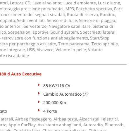
matori, Lettore CD, Leve al volante, Luce d'ambiente, Luci diurne,
nitoraggio pressione pneumatici, MP3, Pacchetto sportivo, Park
conoscimento dei segnali stradali, Ruota di riserva, Ruotino,
oppiato, Sedili ventilati, Sensore di luce, Sensore di pioggia,
o anteriori, Servosterzo, Navigatore satellitare, Sistema di
co, Sospensioni sportive, Sound system, Specchietti laterali
to retrovisore con funzione antiabbagliamento, Start/Stop
era per parcheggio assistito, Tetto panorama, Tetto apribile,
ne integrale, USB, Vivavoce, Volante in pelle, Volante
te riscaldabile
80 d Auto Executive
85 KW/116 CV
Cambio Automatico (7)
200.000 Km
zato
4 Porte
aterali, Airbag Passeggero, Airbag testa, Alzacristalli elettrici,
rto, Apple CarPlay, Assistente abbaglianti, Autoradio, Bluetooth,
ciolo, Cerchi in lega, Chiusura centralizzata, Chiusura