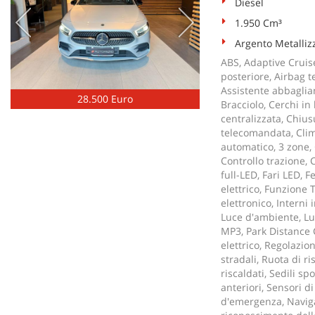
Diesel
1.950 Cm³
Argento Metalliz
ABS, Adaptive Cruise
posteriore, Airbag te
Assistente abbaglian
28.500 Euro
Bracciolo, Cerchi i
centralizzata, Chius
telecomandata, Clim
automatico, 3 zone, 
Controllo trazione, C
full-LED, Fari LED, 
elettrico, Funzione 
elettronico, Interni i
Luce d'ambiente, Lu
MP3, Park Distance C
elettrico, Regolazio
stradali, Ruota di ri
riscaldati, Sedili sp
anteriori, Sensori d
d'emergenza, Naviga