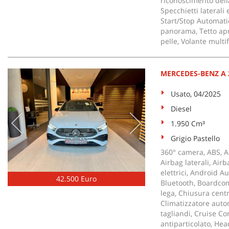
riconoscimento dell
Specchietti laterali
Start/Stop Automati
panorama, Tetto apri
pelle, Volante multi
MERCEDES-BENZ A 
Usato, 04/2025
Diesel
1.950 Cm³
Grigio Pastello
360° camera, ABS, Ad
Airbag laterali, Airb
elettrici, Android A
42.500 Euro
Bluetooth, Boardcom
lega, Chiusura centr
Climatizzatore autom
tagliandi, Cruise Con
antiparticolato, Hea