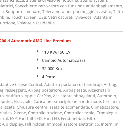
a stanchezza, Sistema di visione notturna, Sound system,
 elettrici, Specchietto retrovisore con funzione antiabbagliamento,
co, Supporto lombare, Telecamera per parcheggio assistito, Tetto
bile, Touch screen, USB, Vetri oscurati, Vivavoce, Volante in
funzione, Volante riscaldabile
200 d Automatic AMG Line Premium
110 KW/150 CV
Cambio Automatico (8)
32.000 Km
4 Porte
aptive Cruise Control, Adatto a portatori di handicap, Airbag,
ag Passeggero, Airbag posteriore, Airbag testa, Alzacristalli
uto, Antifurto, Apple CarPlay, Assistente abbaglianti, Autoradio,
puter, Bracciolo, Carica per smartphone a induzione, Cerchi in
alizzata, Chiusura centralizzata telecomandata, Climatizzatore,
atico, 2 zone, Controllo trazione, Controllo vocale, Cronologia
trol, ESP, Fari full-LED, Fari LED, Fendinebbia, Filtro
d-up display, Hill holder, Immobilizzatore elettronico, Interni in