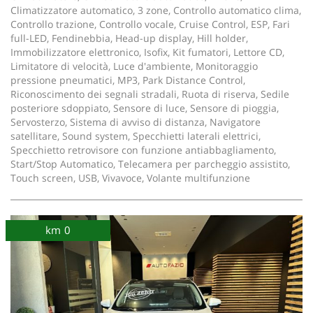
Climatizzatore automatico, 3 zone, Controllo automatico clima,
Controllo trazione, Controllo vocale, Cruise Control, ESP, Fari
full-LED, Fendinebbia, Head-up display, Hill holder,
Immobilizzatore elettronico, Isofix, Kit fumatori, Lettore CD,
Limitatore di velocità, Luce d'ambiente, Monitoraggio
pressione pneumatici, MP3, Park Distance Control,
Riconoscimento dei segnali stradali, Ruota di riserva, Sedile
posteriore sdoppiato, Sensore di luce, Sensore di pioggia,
Servosterzo, Sistema di avviso di distanza, Navigatore
satellitare, Sound system, Specchietti laterali elettrici,
Specchietto retrovisore con funzione antiabbagliamento,
Start/Stop Automatico, Telecamera per parcheggio assistito,
Touch screen, USB, Vivavoce, Volante multifunzione
km 0