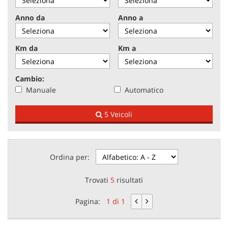
tracciamento
che
Anno da
Anno a
adottiamo
NEWS
per
offrire
Km da
Km a
le
AREA COMMERCIANTI
funzionalità
e
Cambio:
svolgere
Manuale
Automatico
le
attività
5 Veicoli
di
seguito
descritte.
Per
ottenere
Ordina per:
maggiori
informazioni
Trovati
5
risultati
sull'utilità
e
Pagina:
1 di 1
sul
funzionamento
di