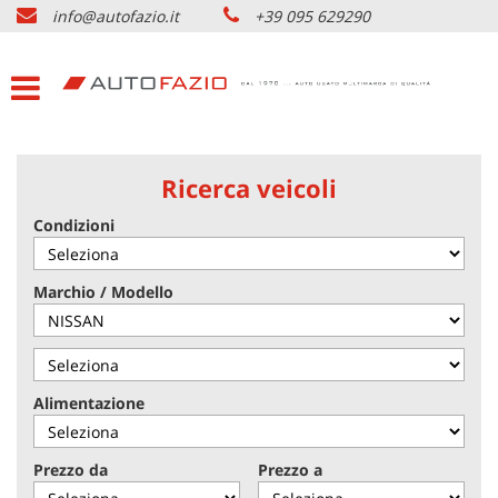
info@autofazio.it
+39 095 629290
HOME
Le
tue
preferenze
LISTA VEICOLI USATO
di
consenso
ACQUISTIAMO USATO
Il
Ricerca veicoli
seguente
pannello
Condizioni
SERVIZI & PARTNERS
ti
consente
di
NOLEGGIO AUTO CATANIA
Marchio / Modello
esprimere
le
tue
AZIENDA
preferenze
di
Alimentazione
consenso
DOVE SIAMO
alle
tecnologie
Prezzo da
Prezzo a
di
CONTATTI