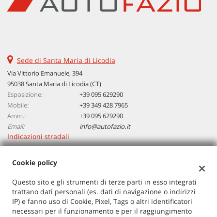
Sede di Santa Maria di Licodia
Via Vittorio Emanuele, 394
95038 Santa Maria di Licodia (CT)
Esposizione:
+39 095 629290
Mobile:
+39 349 428 7965
Amm.:
+39 095 629290
Email:
info@autofazio.it
Indicazioni stradali
Cookie policy
Dati fiscali:
Autosalone Fazio Salvatore Srl
Questo sito e gli strumenti di terze parti in esso integrati
trattano dati personali (es. dati di navigazione o indirizzi
Via Vittorio Emanuele, 394, Santa Maria di Licodia (CT)
IP) e fanno uso di Cookie, Pixel, Tags o altri identificatori
C.F/P.IVA:
03729380877
necessari per il funzionamento e per il raggiungimento
Registro delle imprese:
CT