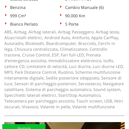
tta
ti
Benzina
Cambio Manuale (6)
999 Cm³
90.000 Km
Bianco Perlato
5 Porte
mpre
Cookie necessari
litato
ABS, Airbag, Airbag laterali, Airbag Passeggero, Airbag testa,
Alzacristalli elettrici, Android Auto, Antifurto, Apple CarPlay,
Cookie delle preferenze
Autoradio, Bluetooth, Boardcomputer, Bracciolo, Cerchi in
lega, Chiusura centralizzata, Climatizzatore, Controllo
trazione, Cruise Control, ESP, Fari full-LED, Frenata
Cookie per il miglioramento dell'esperienza utente
d'emergenza assistita, Immobilizzatore elettronico, Isofix,
Lettore CD, Limitatore di velocità, Luci diurne, Luci diurne LED,
Cookie analitici
MP3, Park Distance Control, Ruotino, Schermo multifunzione
interamente digitale, Sedile posteriore sdoppiato, Sensore di
luce, Sensori di parcheggio posteriori, Servosterzo, Navigatore
Cookie di marketing
satellitare, Sistema di parcheggio automatico, Sound system,
Specchietti laterali elettrici, Start/Stop Automatico,
Telecamera per parcheggio assistito, Touch screen, USB, Vetri
Leggi
oscurati, Vivavoce, Volante in pelle, Volante multifunzione
la
cookie
policy
nuova