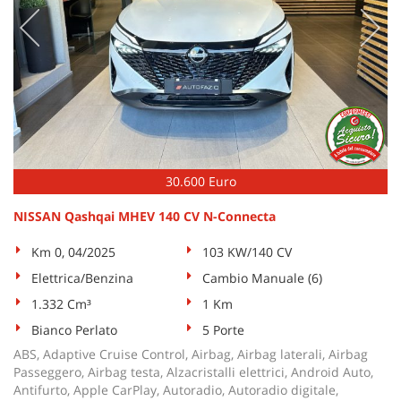
30.600 Euro
NISSAN Qashqai MHEV 140 CV N-Connecta
Km 0, 04/2025
103 KW/140 CV
Elettrica/Benzina
Cambio Manuale (6)
1.332 Cm³
1 Km
Bianco Perlato
5 Porte
ABS, Adaptive Cruise Control, Airbag, Airbag laterali, Airbag
Passeggero, Airbag testa, Alzacristalli elettrici, Android Auto,
Antifurto, Apple CarPlay, Autoradio, Autoradio digitale,