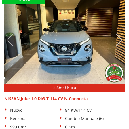
Salva
le
impostazioni
22.600 Euro
NISSAN Juke 1.0 DIG-T 114 CV N-Connecta
Nuovo
84 KW/114 CV
Benzina
Cambio Manuale (6)
999 Cm³
0 Km