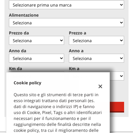
tracciamento
che
adottiamo
NEWS
Alimentazione
per
offrire
le
AREA COMMERCIANTI
Prezzo da
Prezzo a
funzionalità
e
svolgere
Anno da
Anno a
le
attività
di
Km da
Km a
seguito
descritte.
Cookie policy
Per
Cambio:
ottenere
Manuale
Automatico
Questo sito e gli strumenti di terze parti in
maggiori
esso integrati trattano dati personali (es.
informazioni
dati di navigazione o indirizzi IP) e fanno
51 Veicoli
sull'utilità
uso di Cookie, Pixel, Tags o altri identificatori
e
necessari per il funzionamento e per il
sul
raggiungimento delle finalità descritte nella
funzionamento
cookie policy, tra cui il miglioramento delle
di