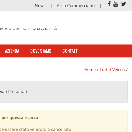
News
Area Commercianti
AZIENDA
DOVE SIAMO
CONTATTI
Home
/
Tutti I Veicoli
/
vati
0
risultati
 per questa ricerca
be essere stato venduto o cancellato