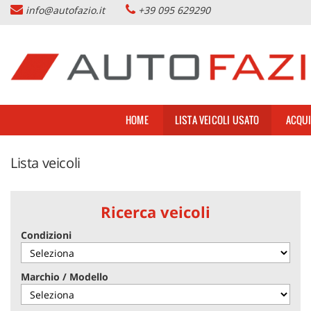
info@autofazio.it
+39 095 629290
HOME
Le
tue
preferenze
LISTA VEICOLI USATO
di
consenso
ACQUISTIAMO USATO
Il
HOME
LISTA VEICOLI USATO
ACQUI
seguente
pannello
SERVIZI & PARTNERS
ti
Lista veicoli
consente
di
NOLEGGIO AUTO CATANIA
esprimere
le
Ricerca veicoli
tue
AZIENDA
preferenze
Condizioni
di
consenso
DOVE SIAMO
alle
Marchio / Modello
tecnologie
di
CONTATTI