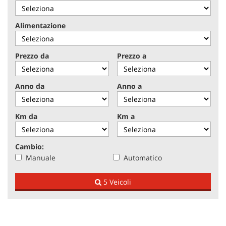
tracciamento
che
adottiamo
NEWS
Alimentazione
per
offrire
le
AREA COMMERCIANTI
Prezzo da
Prezzo a
funzionalità
e
svolgere
Anno da
Anno a
le
attività
di
Km da
Km a
seguito
descritte.
Per
Cambio:
ottenere
Manuale
Automatico
maggiori
informazioni
5 Veicoli
sull'utilità
e
sul
funzionamento
di