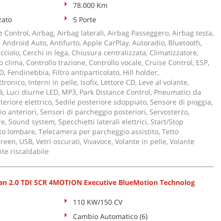
78.000 Km
zato
5 Porte
 Control, Airbag, Airbag laterali, Airbag Passeggero, Airbag testa,
ci, Android Auto, Antifurto, Apple CarPlay, Autoradio, Bluetooth,
iolo, Cerchi in lega, Chiusura centralizzata, Climatizzatore,
 clima, Controllo trazione, Controllo vocale, Cruise Control, ESP,
ED, Fendinebbia, Filtro antiparticolato, Hill holder,
ronico, Interni in pelle, Isofix, Lettore CD, Leve al volante,
tà, Luci diurne LED, MP3, Park Distance Control, Pneumatici da
teriore elettrico, Sedile posteriore sdoppiato, Sensore di pioggia,
o anteriori, Sensori di parcheggio posteriori, Servosterzo,
e, Sound system, Specchietti laterali elettrici, Start/Stop
o lombare, Telecamera per parcheggio assistito, Tetto
en, USB, Vetri oscurati, Vivavoce, Volante in pelle, Volante
te riscaldabile
 2.0 TDI SCR 4MOTION Executive BlueMotion Technolog
110 KW/150 CV
Cambio Automatico (6)