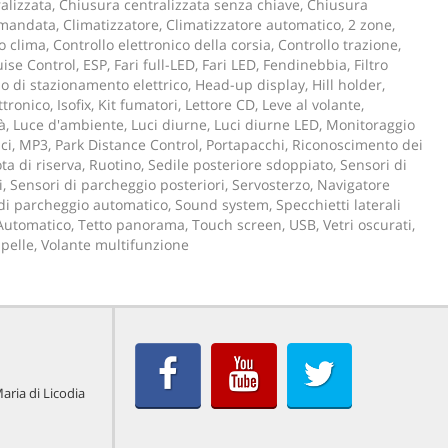
alizzata, Chiusura centralizzata senza chiave, Chiusura
mandata, Climatizzatore, Climatizzatore automatico, 2 zone,
 clima, Controllo elettronico della corsia, Controllo trazione,
ise Control, ESP, Fari full-LED, Fari LED, Fendinebbia, Filtro
no di stazionamento elettrico, Head-up display, Hill holder,
ronico, Isofix, Kit fumatori, Lettore CD, Leve al volante,
tà, Luce d'ambiente, Luci diurne, Luci diurne LED, Monitoraggio
i, MP3, Park Distance Control, Portapacchi, Riconoscimento dei
ota di riserva, Ruotino, Sedile posteriore sdoppiato, Sensori di
, Sensori di parcheggio posteriori, Servosterzo, Navigatore
 di parcheggio automatico, Sound system, Specchietti laterali
p Automatico, Tetto panorama, Touch screen, USB, Vetri oscurati,
 pelle, Volante multifunzione
aria di Licodia