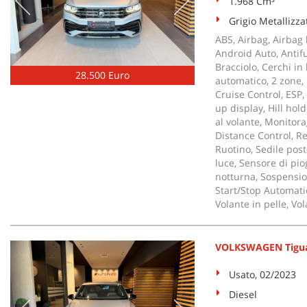
1.968 Cm³
Grigio Metallizza
ABS, Airbag, Airbag l
Android Auto, Antif
Bracciolo, Cerchi in
28.500 Euro
automatico, 2 zone, 
Cruise Control, ESP, 
up display, Hill hold
al volante, Monitor
Distance Control, Re
Ruotino, Sedile poste
luce, Sensore di pio
notturna, Sospension
Start/Stop Automatic
Volante in pelle, Vo
VOLKSWAGEN Tiguan
Usato, 02/2023
Diesel