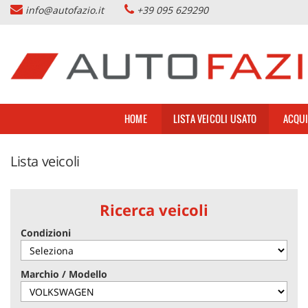
info@autofazio.it
+39 095 629290
HOME
Le
tue
preferenze
LISTA VEICOLI USATO
di
consenso
ACQUISTIAMO USATO
Il
HOME
LISTA VEICOLI USATO
ACQUI
seguente
pannello
SERVIZI & PARTNERS
ti
Lista veicoli
consente
di
NOLEGGIO AUTO CATANIA
esprimere
le
Ricerca veicoli
tue
AZIENDA
preferenze
Condizioni
di
consenso
DOVE SIAMO
alle
Marchio / Modello
tecnologie
di
CONTATTI