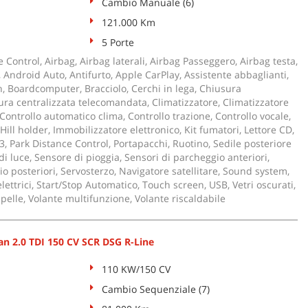
Cambio Manuale (6)
121.000 Km
5 Porte
 Control, Airbag, Airbag laterali, Airbag Passeggero, Airbag testa,
ci, Android Auto, Antifurto, Apple CarPlay, Assistente abbaglianti,
h, Boardcomputer, Bracciolo, Cerchi in lega, Chiusura
ura centralizzata telecomandata, Climatizzatore, Climatizzatore
Controllo automatico clima, Controllo trazione, Controllo vocale,
Hill holder, Immobilizzatore elettronico, Kit fumatori, Lettore CD,
, Park Distance Control, Portapacchi, Ruotino, Sedile posteriore
i luce, Sensore di pioggia, Sensori di parcheggio anteriori,
o posteriori, Servosterzo, Navigatore satellitare, Sound system,
elettrici, Start/Stop Automatico, Touch screen, USB, Vetri oscurati,
 pelle, Volante multifunzione, Volante riscaldabile
 2.0 TDI 150 CV SCR DSG R-Line
110 KW/150 CV
Cambio Sequenziale (7)