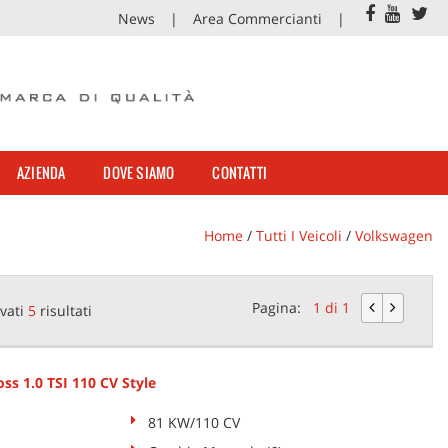
News
Area Commercianti
AZIENDA
DOVE SIAMO
CONTATTI
Home
/
Tutti I Veicoli
/
Volkswagen
Pagina:
1 di 1
vati
5
risultati
 1.0 TSI 110 CV Style
81 KW/110 CV