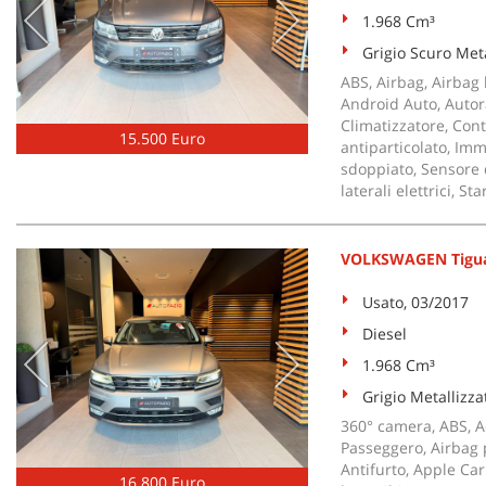
1.968 Cm³
Grigio Scuro Meta
ABS, Airbag, Airbag l
Android Auto, Autora
Climatizzatore, Cont
15.500 Euro
antiparticolato, Imm
sdoppiato, Sensore d
laterali elettrici, S
VOLKSWAGEN Tiguan
Usato, 03/2017
Diesel
1.968 Cm³
Grigio Metallizza
360° camera, ABS, Ad
Passeggero, Airbag po
Antifurto, Apple Car
16.800 Euro