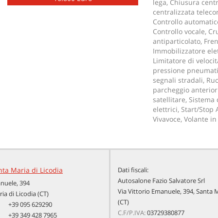
lega, Chiusura centr
centralizzata teleco
Controllo automatico
Controllo vocale, Cru
antiparticolato, Fre
Immobilizzatore elett
Limitatore di veloci
pressione pneumatic
segnali stradali, Ru
parcheggio anteriori
satellitare, Sistema
elettrici, Start/Sto
Vivavoce, Volante in
nta Maria di Licodia
Dati fiscali:
Autosalone Fazio Salvatore Srl
anuele, 394
Via Vittorio Emanuele, 394, Santa M
ia di Licodia (CT)
(CT)
+39 095 629290
C.F/P.IVA:
03729380877
+39 349 428 7965