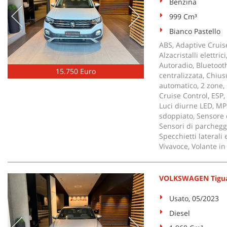
Benzina
999 Cm³
Bianco Pastello
ABS, Adaptive Cruise
Alzacristalli elettri
Autoradio, Bluetoot
15.750 Euro
centralizzata, Chius
automatico, 2 zone, 
Cruise Control, ESP, 
Luci diurne LED, MP3
sdoppiato, Sensore d
Sensori di parcheggi
Specchietti laterali 
Vivavoce, Volante in
VOLKSWAGEN Tiguan
Usato, 05/2023
Diesel