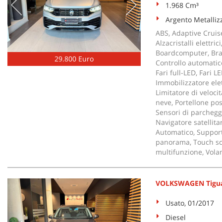
1.968 Cm³
Argento Metalliz
ABS, Adaptive Cruise
Alzacristalli elettri
Boardcomputer, Bracc
29.800 Euro
Controllo automatico
Fari full-LED, Fari L
Immobilizzatore elett
Limitatore di veloci
neve, Portellone pos
Sensori di parcheggi
Navigatore satellitar
Automatico, Support
panorama, Touch scre
multifunzione, Volan
VOLKSWAGEN Tiguan
Usato, 01/2017
Diesel