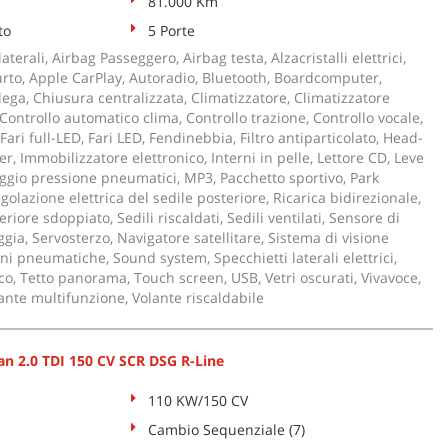
81.000 Km
to
5 Porte
aterali, Airbag Passeggero, Airbag testa, Alzacristalli elettrici,
urto, Apple CarPlay, Autoradio, Bluetooth, Boardcomputer,
 lega, Chiusura centralizzata, Climatizzatore, Climatizzatore
Controllo automatico clima, Controllo trazione, Controllo vocale,
Fari full-LED, Fari LED, Fendinebbia, Filtro antiparticolato, Head-
er, Immobilizzatore elettronico, Interni in pelle, Lettore CD, Leve
aggio pressione pneumatici, MP3, Pacchetto sportivo, Park
golazione elettrica del sedile posteriore, Ricarica bidirezionale,
riore sdoppiato, Sedili riscaldati, Sedili ventilati, Sensore di
ggia, Servosterzo, Navigatore satellitare, Sistema di visione
i pneumatiche, Sound system, Specchietti laterali elettrici,
o, Tetto panorama, Touch screen, USB, Vetri oscurati, Vivavoce,
lante multifunzione, Volante riscaldabile
 2.0 TDI 150 CV SCR DSG R-Line
110 KW/150 CV
Cambio Sequenziale (7)