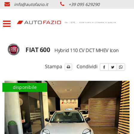
info@autofazio.it
+39 095 629290
HOME
Le
tue
preferenze
LISTA VEICOLI USATO
di
consenso
ACQUISTIAMO USATO
Il
FIAT 600
Hybrid 110 CV DCT MHEV Icon
seguente
pannello
SERVIZI & PARTNERS
ti
Stampa
Condividi
consente
di
NOLEGGIO AUTO CATANIA
esprimere
nuova
disponibile
le
tue
AZIENDA
preferenze
di
consenso
DOVE SIAMO
alle
tecnologie
di
CONTATTI