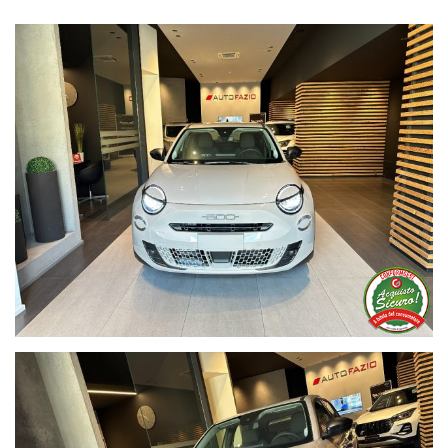
aspettiamo presso i nostri Show Room e se hai un usato da
rottamare il momento è ora !! approfitta della super
rottamazione e regalati Fiat 600 HYBRID da € 20.600,00 .Non
farti scappare l'offerta ! e' riservata solo ai veicoli in pronta
consegna . info 095/629290 - info@autofazio.it