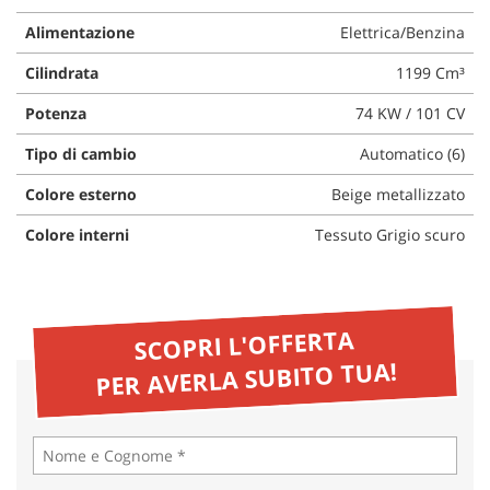
questi
Alimentazione
Elettrica/Benzina
strumenti
di
Cilindrata
1199 Cm³
tracciamento
si
Potenza
74 KW / 101 CV
rimanda
alla
Tipo di cambio
Automatico (6)
cookie
Colore esterno
Beige metallizzato
policy.
Puoi
Colore interni
Tessuto Grigio scuro
rivedere
e
modificare
le
tue
SCOPRI L'OFFERTA
scelte
PER AVERLA SUBITO TUA!
in
qualsiasi
momento.