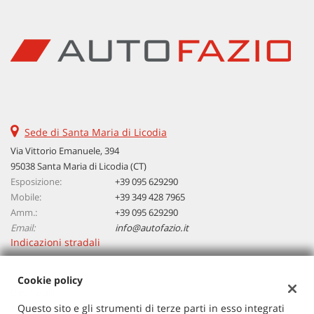
Sede di Santa Maria di Licodia
Via Vittorio Emanuele, 394
95038 Santa Maria di Licodia (CT)
Esposizione:
+39 095 629290
Mobile:
+39 349 428 7965
Amm.:
+39 095 629290
Email:
info@autofazio.it
Indicazioni stradali
Cookie policy
Dati fiscali:
Autosalone Fazio Salvatore Srl
Questo sito e gli strumenti di terze parti in esso integrati