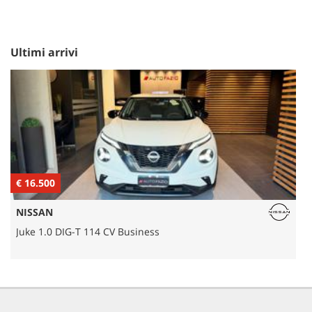
Ultimi arrivi
€ 20.900
€
BMW
X2 xDrive18d Business-X