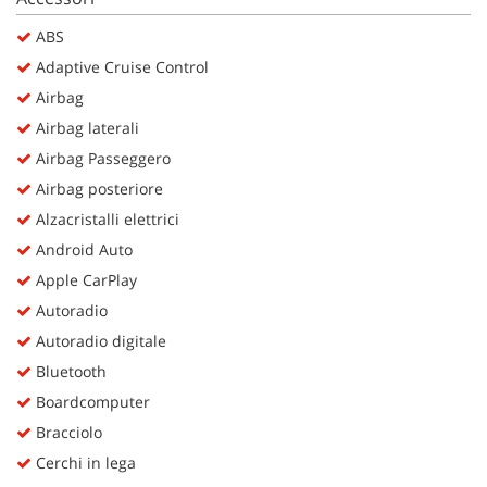
Salva
ABS
le
impostazioni
Adaptive Cruise Control
Airbag
Airbag laterali
Airbag Passeggero
Airbag posteriore
Alzacristalli elettrici
Android Auto
Apple CarPlay
Autoradio
Autoradio digitale
Bluetooth
Boardcomputer
Bracciolo
Cerchi in lega