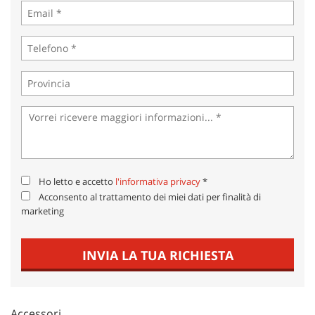
tta
ti
mpre
Cookie necessari
litato
Cookie delle preferenze
Cookie per il miglioramento dell'esperienza utente
Cookie analitici
Ho letto e accetto
l'informativa privacy
*
Acconsento al trattamento dei miei dati per finalità di
Cookie di marketing
marketing
Leggi
INVIA LA TUA RICHIESTA
la
cookie
policy
Accessori