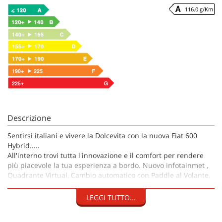
116.0 g/Km
Descrizione
Sentirsi italiani e vivere la Dolcevita con la nuova Fiat 600
Hybrid.....
All'interno trovi tutta l'innovazione e il comfort per rendere
più piacevole la tua esperienza a bordo. Nuovo infotainmet ,
Quadrante Virtual, Cambio automatico con Paddle al Volante,
telecamera posteriore e park assist integrato, Fari e stop con
tecnologia Full Led,e tanti sistema di sicurezza come
LEGGI TUTTO...
telecamera anticollisione , riconoscimento segnali e pedoni.
Ma tanto ancora c'e da Scoprire su Nuova Fiat 600 .....Ti