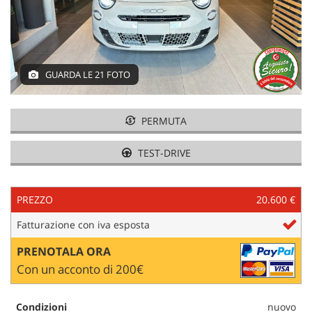
tracciamento
che
adottiamo
NEWS
per
offrire
le
GUARDA LE 21 FOTO
AREA COMMERCIANTI
funzionalità
e
svolgere
PERMUTA
le
attività
TEST-DRIVE
di
seguito
descritte.
PREZZO
20.600 €
Per
ottenere
Fatturazione con iva esposta
maggiori
informazioni
PRENOTALA ORA
sull'utilità
Con un acconto di 200€
e
sul
funzionamento
Condizioni
nuovo
di