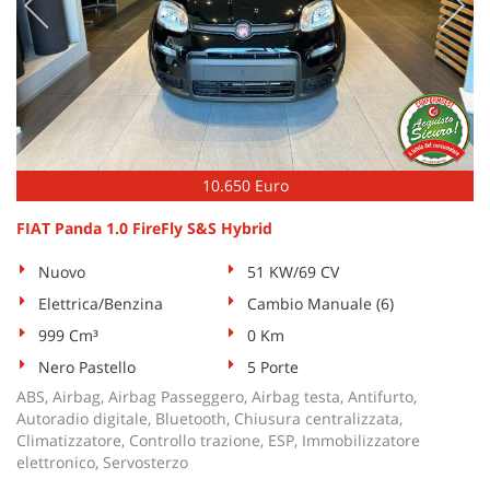
10.650 Euro
FIAT Panda 1.0 FireFly S&S Hybrid
Nuovo
51 KW/69 CV
Elettrica/Benzina
Cambio Manuale (6)
999 Cm³
0 Km
Nero Pastello
5 Porte
ABS, Airbag, Airbag Passeggero, Airbag testa, Antifurto,
Autoradio digitale, Bluetooth, Chiusura centralizzata,
Climatizzatore, Controllo trazione, ESP, Immobilizzatore
elettronico, Servosterzo