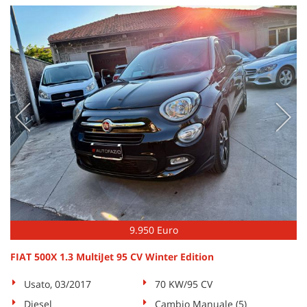
questi
strumenti
di
tracciamento
si
rimanda
alla
cookie
policy.
Puoi
rivedere
e
modificare
le
tue
scelte
9.950 Euro
in
qualsiasi
FIAT 500X 1.3 MultiJet 95 CV Winter Edition
momento.
Usato, 03/2017
70 KW/95 CV
Diesel
Cambio Manuale (5)