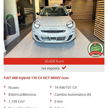
Salva
le
impostazioni
20.600 Euro
iva esposta
FIAT 600 Hybrid 110 CV DCT MHEV Icon
Nuovo
74 KW/101 CV
Elettrica/Benzina
Cambio Automatico (6)
1.199 Cm³
0 Km