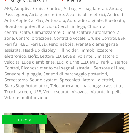
Beige Metallizzato
5 Porte
ABS, Adaptive Cruise Control, Airbag, Airbag laterali, Airbag
Passeggero, Airbag posteriore, Alzacristalli elettrici, Android
Auto, Apple CarPlay, Autoradio, Autoradio digitale, Bluetooth,
Boardcomputer, Bracciolo, Cerchi in lega, Chiusura
centralizzata, Climatizzatore, Climatizzatore automatico, 2
zone, Controllo trazione, Controllo vocale, Cruise Control, ESP,
Fari full-LED, Fari LED, Fendinebbia, Frenata d'emergenza
assistita, Head-up display, Hill holder, Immobilizzatore
elettronico, Isofix, Lettore CD, Leve al volante, Limitatore di
velocità, Luce d'ambiente, Luci diurne LED, MP3, Park Distance
Control, Riconoscimento dei segnali stradali, Sensore di luce,
Sensore di pioggia, Sensori di parcheggio posteriori,
Servosterzo, Sound system, Specchietti laterali elettrici,
Start/Stop Automatico, Telecamera per parcheggio assistito,
Touch screen, USB, Vetri oscurati, Vivavoce, Volante in pelle,
Volante multifunzione
nuova