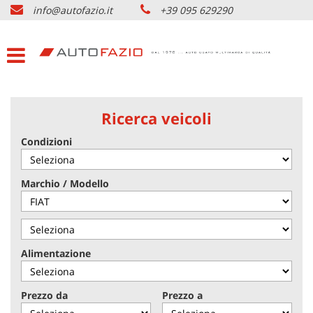
info@autofazio.it
+39 095 629290
HOME
Le
tue
preferenze
LISTA VEICOLI USATO
di
consenso
ACQUISTIAMO USATO
Il
Ricerca veicoli
seguente
pannello
Condizioni
SERVIZI & PARTNERS
ti
consente
di
NOLEGGIO AUTO CATANIA
Marchio / Modello
esprimere
le
tue
AZIENDA
preferenze
di
Alimentazione
consenso
DOVE SIAMO
alle
tecnologie
Prezzo da
Prezzo a
di
CONTATTI