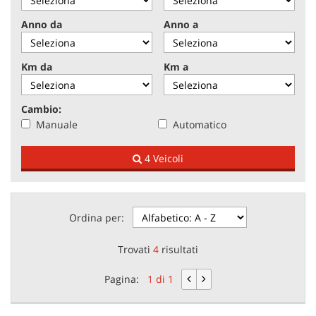
tracciamento
che
Anno da
Anno a
adottiamo
NEWS
per
offrire
Km da
Km a
le
AREA COMMERCIANTI
funzionalità
e
Cambio:
svolgere
Manuale
Automatico
le
attività
4 Veicoli
di
seguito
descritte.
Per
ottenere
Ordina per:
maggiori
informazioni
Trovati
4
risultati
sull'utilità
e
Pagina:
1 di 1
sul
funzionamento
di