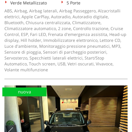
Verde Metallizzato
5 Porte
ABS, Airbag, Airbag laterali, Airbag Passeggero, Alzacristalli
elettrici, Apple CarPlay, Autoradio, Autoradio digitale,
Bluetooth, Chiusura centralizzata, Climatizzatore,
Climatizzatore automatico, 2 zone, Controllo trazione, Cruise
Control, ESP, Fari LED, Frenata d'emergenza assistita, Head-up
display, Hill holder, Immobilizzatore elettronico, Lettore CD,
Luce d'ambiente, Monitoraggio pressione pneumatici, MP3,
Sensore di pioggia, Sensori di parcheggio posteriori,
Servosterzo, Specchietti laterali elettrici, Start/Stop
Automatico, Touch screen, USB, Vetri oscurati, Vivavoce,
Volante multifunzione
nuova