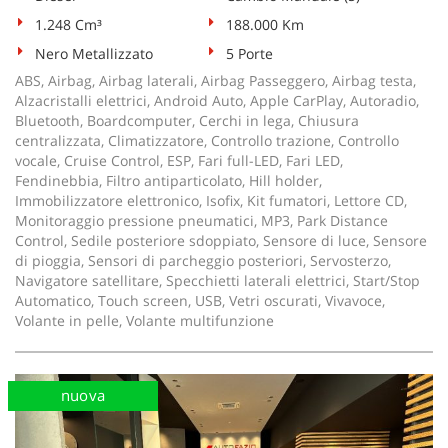
tta
ti
1.248 Cm³
188.000 Km
Nero Metallizzato
5 Porte
ABS, Airbag, Airbag laterali, Airbag Passeggero, Airbag testa,
mpre
Cookie necessari
Alzacristalli elettrici, Android Auto, Apple CarPlay, Autoradio,
litato
Bluetooth, Boardcomputer, Cerchi in lega, Chiusura
centralizzata, Climatizzatore, Controllo trazione, Controllo
Cookie delle preferenze
vocale, Cruise Control, ESP, Fari full-LED, Fari LED,
Fendinebbia, Filtro antiparticolato, Hill holder,
Cookie per il miglioramento dell'esperienza utente
Immobilizzatore elettronico, Isofix, Kit fumatori, Lettore CD,
Monitoraggio pressione pneumatici, MP3, Park Distance
Control, Sedile posteriore sdoppiato, Sensore di luce, Sensore
Cookie analitici
di pioggia, Sensori di parcheggio posteriori, Servosterzo,
Navigatore satellitare, Specchietti laterali elettrici, Start/Stop
Cookie di marketing
Automatico, Touch screen, USB, Vetri oscurati, Vivavoce,
Volante in pelle, Volante multifunzione
Leggi
la
nuova
cookie
policy