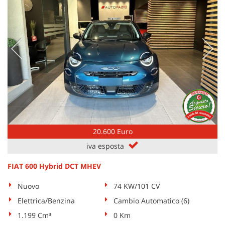
20.600 Euro
iva esposta
FIAT 600 Hybrid DCT MHEV
Nuovo
74 KW/101 CV
Elettrica/Benzina
Cambio Automatico (6)
1.199 Cm³
0 Km