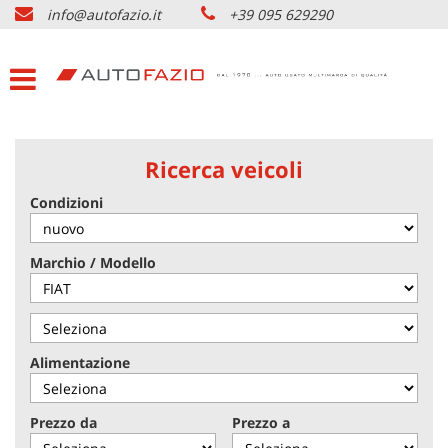
info@autofazio.it
+39 095 629290
HOME
Le
tue
preferenze
LISTA VEICOLI USATO
di
consenso
ACQUISTIAMO USATO
Il
Ricerca veicoli
seguente
pannello
Condizioni
SERVIZI & PARTNERS
ti
consente
di
NOLEGGIO AUTO CATANIA
Marchio / Modello
esprimere
le
tue
AZIENDA
preferenze
di
Alimentazione
consenso
DOVE SIAMO
alle
tecnologie
Prezzo da
Prezzo a
di
CONTATTI