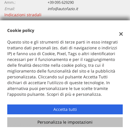
Amm.:
+39 095 629290
Email:
info@autofazio.it
Indicazioni stradali
Cookie policy
Dati fiscali:
Autosalone Fazio Salvatore Srl
Questo sito e gli strumenti di terze parti in esso integrati
trattano dati personali (es. dati di navigazione o indirizzi
Via Vittorio Emanuele, 394, Santa Maria di Licodia (CT)
IP) e fanno uso di Cookie, Pixel, Tags o altri identificatori
C.F/P.IVA:
03729380877
necessari per il funzionamento e per il raggiungimento
Registro delle imprese:
CT
delle finalità descritte nella cookie policy, tra cui il
miglioramento delle funzionalità del sito e la pubblicità
personalizzata. Cliccando sul pulsante Accetta Tutti
dichiari di accettare l'utilizzo di queste tecnologie. In
alternativa puoi personalizzare le tue scelte tramite
l'apposito pulsante. Scopri di più e personalizza.
Accetta tutti
Copyright © 2026 GestionaleAuto.com S.r.l., Tutti i diritti
riservati -
Leggi l'informativa sulla privacy
-
Cookie Policy
Personalizza le impostazioni
Sito creato da:
GestionaleAuto.com