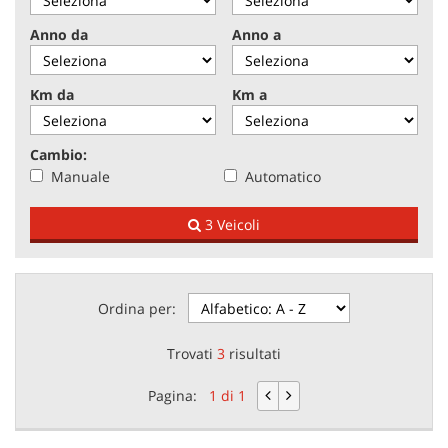
tracciamento
che
Anno da
Anno a
adottiamo
NEWS
per
offrire
Km da
Km a
le
AREA COMMERCIANTI
funzionalità
e
Cambio:
svolgere
Manuale
Automatico
le
attività
3 Veicoli
di
seguito
descritte.
Per
ottenere
Ordina per:
maggiori
informazioni
Trovati
3
risultati
sull'utilità
e
Pagina:
1 di 1
sul
funzionamento
di