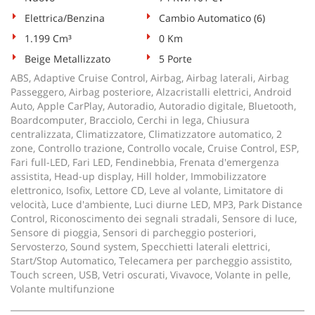
tta
ti
Elettrica/Benzina
Cambio Automatico (6)
1.199 Cm³
0 Km
Beige Metallizzato
5 Porte
mpre
Cookie necessari
litato
ABS, Adaptive Cruise Control, Airbag, Airbag laterali, Airbag
Passeggero, Airbag posteriore, Alzacristalli elettrici, Android
Cookie delle preferenze
Auto, Apple CarPlay, Autoradio, Autoradio digitale, Bluetooth,
Boardcomputer, Bracciolo, Cerchi in lega, Chiusura
centralizzata, Climatizzatore, Climatizzatore automatico, 2
Cookie per il miglioramento dell'esperienza utente
zone, Controllo trazione, Controllo vocale, Cruise Control, ESP,
Fari full-LED, Fari LED, Fendinebbia, Frenata d'emergenza
Cookie analitici
assistita, Head-up display, Hill holder, Immobilizzatore
elettronico, Isofix, Lettore CD, Leve al volante, Limitatore di
velocità, Luce d'ambiente, Luci diurne LED, MP3, Park Distance
Cookie di marketing
Control, Riconoscimento dei segnali stradali, Sensore di luce,
Sensore di pioggia, Sensori di parcheggio posteriori,
Servosterzo, Sound system, Specchietti laterali elettrici,
Leggi
Start/Stop Automatico, Telecamera per parcheggio assistito,
la
Touch screen, USB, Vetri oscurati, Vivavoce, Volante in pelle,
cookie
Volante multifunzione
policy