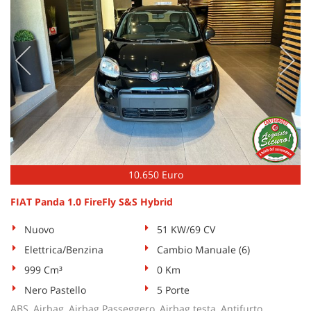
10.650 Euro
FIAT Panda 1.0 FireFly S&S Hybrid
Nuovo
51 KW/69 CV
Elettrica/Benzina
Cambio Manuale (6)
999 Cm³
0 Km
Nero Pastello
5 Porte
ABS, Airbag, Airbag Passeggero, Airbag testa, Antifurto,