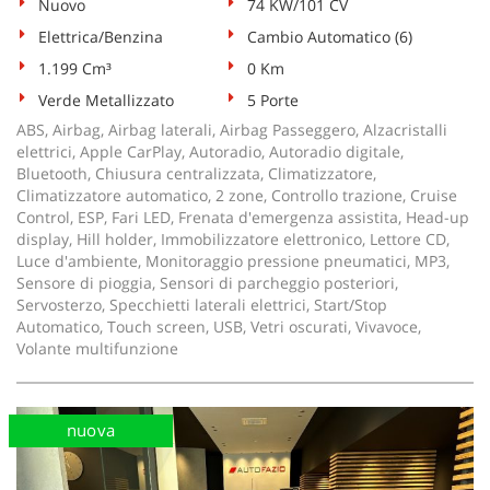
Nuovo
74 KW/101 CV
Elettrica/Benzina
Cambio Automatico (6)
1.199 Cm³
0 Km
Verde Metallizzato
5 Porte
ABS, Airbag, Airbag laterali, Airbag Passeggero, Alzacristalli
elettrici, Apple CarPlay, Autoradio, Autoradio digitale,
Bluetooth, Chiusura centralizzata, Climatizzatore,
Climatizzatore automatico, 2 zone, Controllo trazione, Cruise
Control, ESP, Fari LED, Frenata d'emergenza assistita, Head-up
display, Hill holder, Immobilizzatore elettronico, Lettore CD,
Luce d'ambiente, Monitoraggio pressione pneumatici, MP3,
Sensore di pioggia, Sensori di parcheggio posteriori,
Servosterzo, Specchietti laterali elettrici, Start/Stop
Automatico, Touch screen, USB, Vetri oscurati, Vivavoce,
Volante multifunzione
nuova