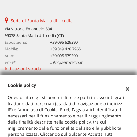
questi
strumenti
di
Sede di Santa Maria di Licodia
tracciamento
Via Vittorio Emanuele, 394
si
95038 Santa Maria di Licodia (CT)
rimanda
Esposizione:
alla
+39 095 629290
cookie
Mobile:
+39 349 428 7965
policy.
Amm.:
+39 095 629290
Puoi
Email:
info@autofazio.it
rivedere
Indicazioni stradali
e
modificare
Cookie policy
le
Dati fiscali:
tue
Autosalone Fazio Salvatore Srl
Questo sito e gli strumenti di terze parti in esso integrati
scelte
trattano dati personali (es. dati di navigazione o indirizzi
in
Via Vittorio Emanuele, 394, Santa Maria di Licodia (CT)
IP) e fanno uso di Cookie, Pixel, Tags o altri identificatori
qualsiasi
C.F/P.IVA:
03729380877
necessari per il funzionamento e per il raggiungimento
momento.
Registro delle imprese:
CT
delle finalità descritte nella cookie policy, tra cui il
miglioramento delle funzionalità del sito e la pubblicità
personalizzata. Cliccando sul pulsante Accetta Tutti