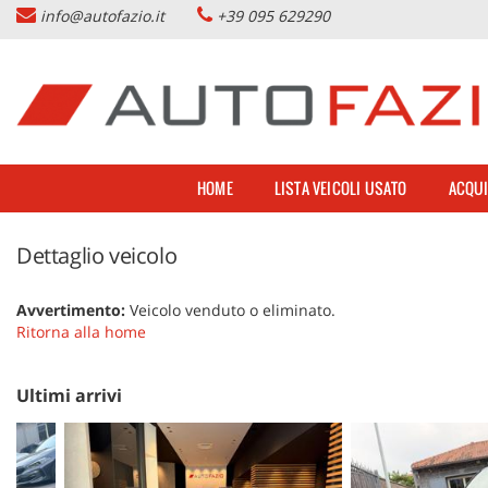
info@autofazio.it
+39 095 629290
HOME
Le
tue
preferenze
LISTA VEICOLI USATO
di
consenso
ACQUISTIAMO USATO
Il
HOME
LISTA VEICOLI USATO
ACQUI
seguente
pannello
SERVIZI & PARTNERS
ti
Dettaglio veicolo
consente
di
NOLEGGIO AUTO CATANIA
esprimere
Avvertimento:
Veicolo venduto o eliminato.
le
Ritorna alla home
tue
AZIENDA
preferenze
di
Ultimi arrivi
consenso
DOVE SIAMO
alle
tecnologie
di
CONTATTI