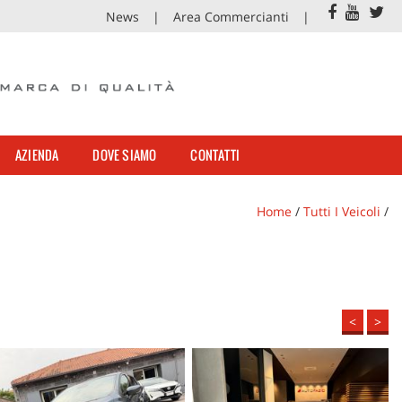
News
Area Commercianti
AZIENDA
DOVE SIAMO
CONTATTI
Home
/
Tutti I Veicoli
/
<
>