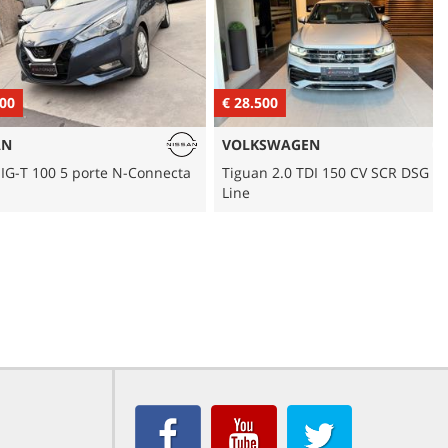
€ 28.500
€
VOLKSWAGEN
00 5 porte N-Connecta
Tiguan 2.0 TDI 150 CV SCR DSG R-
J
Line