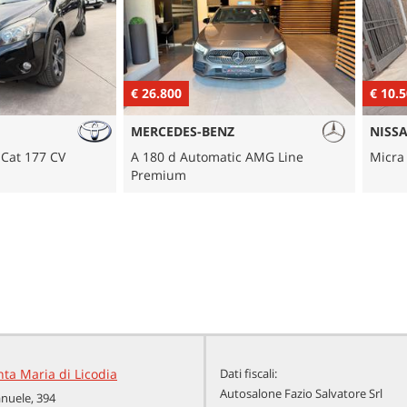
€ 26.800
€ 10.500
MERCEDES-BENZ
NISSAN
7 CV
A 180 d Automatic AMG Line
Micra IG-T 1
Premium
nta Maria di Licodia
Dati fiscali:
Autosalone Fazio Salvatore Srl
anuele, 394