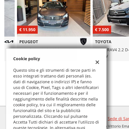
tracciamento
che
adottiamo
NEWS
per
offrire
€ 11.950
€ 7.500
le
AREA COMMERCIANTI
funzionalità
PEUGEOT
TOYOTA
e
svolgere
308 BlueHDi 130 S&S EAT8 GT Line
RAV 4 RAV4 2.2 D-Cat 17
le
TECH Edition
Luxury
Cookie policy
attività
di
Questo sito e gli strumenti di terze parti in
seguito
esso integrati trattano dati personali (es.
descritte.
dati di navigazione o indirizzi IP) e fanno
Per
uso di Cookie, Pixel, Tags o altri identificatori
ottenere
necessari per il funzionamento e per il
maggiori
raggiungimento delle finalità descritte nella
informazioni
cookie policy, tra cui il miglioramento delle
sull'utilità
funzionalità del sito e la pubblicità
e
personalizzata. Cliccando sul pulsante
sul
Sede di Sa
Accetta Tutti dichiari di accettare l'utilizzo di
funzionamento
Via Vittorio Em
queste tecnologie. In alternativa puoi
di