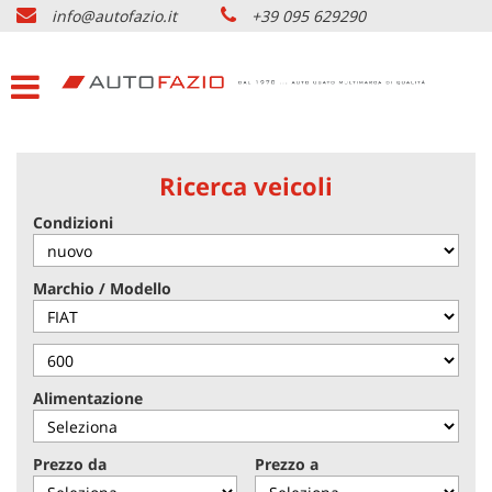
info@autofazio.it
+39 095 629290
HOME
Le
tue
preferenze
LISTA VEICOLI USATO
di
consenso
ACQUISTIAMO USATO
Il
Ricerca veicoli
seguente
pannello
Condizioni
SERVIZI & PARTNERS
ti
consente
di
NOLEGGIO AUTO CATANIA
Marchio / Modello
esprimere
le
tue
AZIENDA
preferenze
di
Alimentazione
consenso
DOVE SIAMO
alle
tecnologie
Prezzo da
Prezzo a
di
CONTATTI