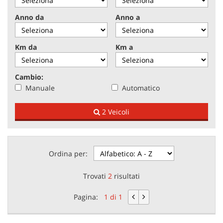
tracciamento
che
Anno da
Anno a
adottiamo
NEWS
per
offrire
Km da
Km a
le
AREA COMMERCIANTI
funzionalità
e
Cambio:
svolgere
Manuale
Automatico
le
attività
2 Veicoli
di
seguito
descritte.
Per
ottenere
Ordina per:
maggiori
informazioni
Trovati
2
risultati
sull'utilità
e
Pagina:
1 di 1
sul
funzionamento
di