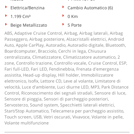
tta
ti
Elettrica/Benzina
Cambio Automatico (6)
1.199 Cm³
0 Km
Beige Metallizzato
5 Porte
mpre
Cookie necessari
litato
ABS, Adaptive Cruise Control, Airbag, Airbag laterali, Airbag
Passeggero, Airbag posteriore, Alzacristalli elettrici, Android
Cookie delle preferenze
Auto, Apple CarPlay, Autoradio, Autoradio digitale, Bluetooth,
Boardcomputer, Bracciolo, Cerchi in lega, Chiusura
centralizzata, Climatizzatore, Climatizzatore automatico, 2
Cookie per il miglioramento dell'esperienza utente
zone, Controllo trazione, Controllo vocale, Cruise Control, ESP,
Fari full-LED, Fari LED, Fendinebbia, Frenata d'emergenza
Cookie analitici
assistita, Head-up display, Hill holder, Immobilizzatore
elettronico, Isofix, Lettore CD, Leve al volante, Limitatore di
velocità, Luce d'ambiente, Luci diurne LED, MP3, Park Distance
Cookie di marketing
Control, Riconoscimento dei segnali stradali, Sensore di luce,
Sensore di pioggia, Sensori di parcheggio posteriori,
Servosterzo, Sound system, Specchietti laterali elettrici,
Leggi
Start/Stop Automatico, Telecamera per parcheggio assistito,
la
Touch screen, USB, Vetri oscurati, Vivavoce, Volante in pelle,
cookie
Volante multifunzione
policy