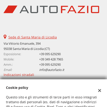
Sede di Santa Maria di Licodia
Via Vittorio Emanuele, 394
95038 Santa Maria di Licodia (CT)
Esposizione:
+39 095 629290
Mobile:
+39 349 428 7965
Amm.:
+39 095 629290
Email:
info@autofazio.it
Indicazioni stradali
Cookie policy
Dati fiscali:
Autosalone Fazio Salvatore Srl
Questo sito e gli strumenti di terze parti in esso integrati
trattano dati personali (es. dati di navigazione o indirizzi
Via Vittorio Emanuele, 394, Santa Maria di Licodia (CT)
IP) e fanno uso di Cookie, Pixel, Tags o altri identificatori